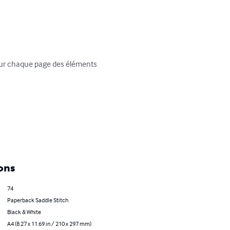
 sur chaque page des éléments 
ons
74
Paperback Saddle Stitch
Black & White
A4 (8.27 x 11.69 in / 210 x 297 mm)