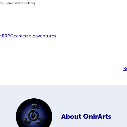
or): Pierre Gavard-Colenny
dR
RPG
cahier
solo
aventures
R
About
OnirArts