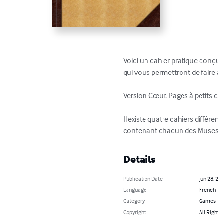
Voici un cahier pratique conç
qui vous permettront de faire 
Version Cœur. Pages à petits c
Il existe quatre cahiers différen
contenant chacun des Muses e
Details
Publication Date
Jun 28, 
Language
French
Category
Games
Copyright
All Righ