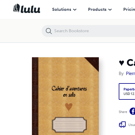
♥ Cahier d'aventures en solo (pages à petits carreaux)
Solutions
Products
Prici
♥ C
By
Pier
Paperb
USD 12
Share
Usua