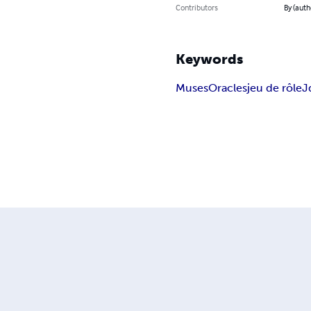
Contributors
By (auth
Keywords
Muses
Oracles
jeu de rôle
J