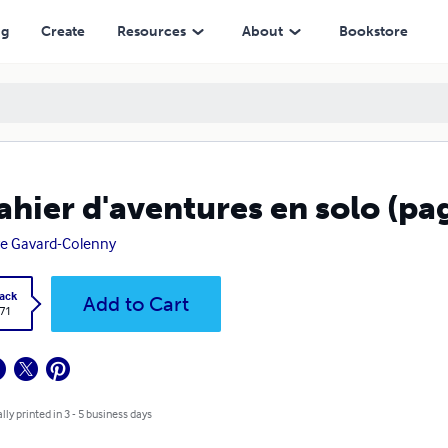
ng
Create
Resources
About
Bookstore
ahier d'aventures en solo (pag
re Gavard-Colenny
ack
Add to Cart
.71
lly printed in 3 - 5 business days