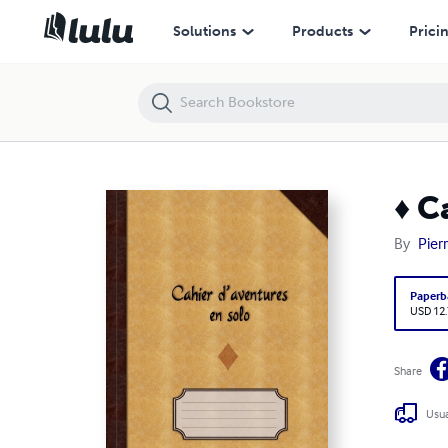
♦ Cahier d'aventures en solo (pages à petits carreaux)
Solutions
Products
Prici
♦ C
By
Pier
Paperb
USD 12
Share
Usua