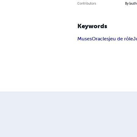
Contributors
By (auth
Keywords
Muses
Oracles
jeu de rôle
J