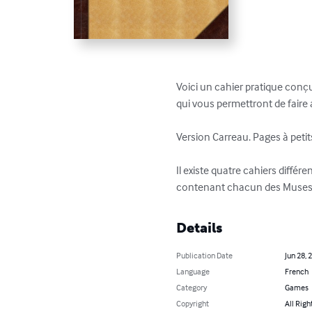
Voici un cahier pratique conç
qui vous permettront de faire 
Version Carreau. Pages à petits
Il existe quatre cahiers différen
contenant chacun des Muses e
Details
Publication Date
Jun 28, 
Language
French
Category
Games
Copyright
All Righ