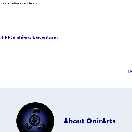
or): Pierre Gavard-Colenny
dR
RPG
cahier
solo
aventures
R
About
OnirArts