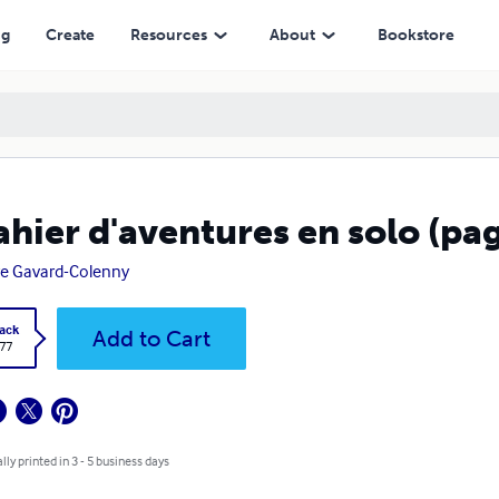
ng
Create
Resources
About
Bookstore
ahier d'aventures en solo (pag
re Gavard-Colenny
ack
Add to Cart
.77
lly printed in 3 - 5 business days