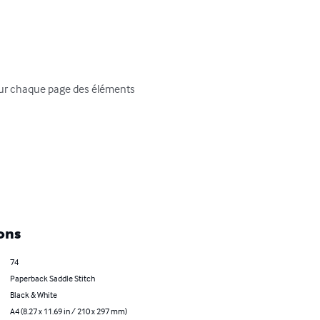
 sur chaque page des éléments 
ons
74
Paperback Saddle Stitch
Black & White
A4 (8.27 x 11.69 in / 210 x 297 mm)