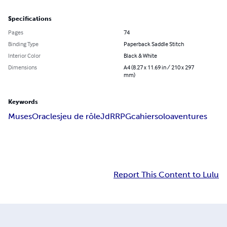
Specifications
Pages
74
Binding Type
Paperback Saddle Stitch
Interior Color
Black & White
Dimensions
A4 (8.27 x 11.69 in / 210 x 297
mm)
Keywords
Muses
Oracles
jeu de rôle
JdR
RPG
cahier
solo
aventures
Report This Content to Lulu