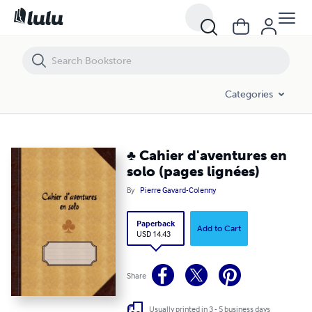
♣ Cahier d'aventures en solo (pages lignées)
Categories
♣ Cahier d'aventures en
solo (pages lignées)
By
Pierre Gavard-Colenny
Paperback
Add to Cart
USD 14.43
Share
Usually printed in 3 - 5 business days