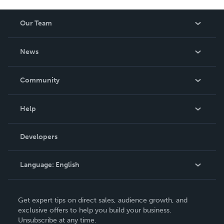
Our Team
About Us
News
Careers
In The News
Community
Events
Blog
Help
Videos
Order Lookup
Developers
Podcast
Knowledge Base
Language:
English
Contact Support
English
Get expert tips on direct sales, audience growth, and
Deutsch
exclusive offers to help you build your business.
Unsubscribe at any time.
Français