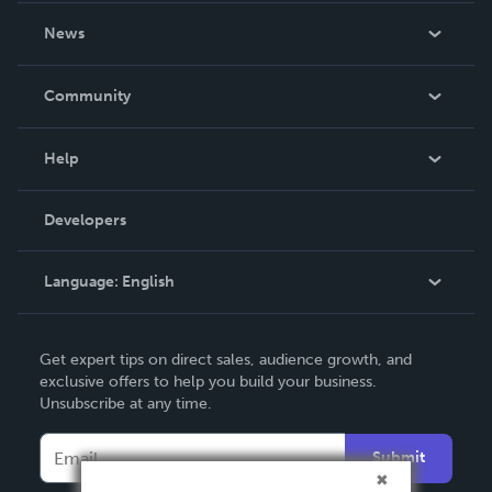
About Us
News
Careers
In The News
Community
Events
Blog
Help
Videos
Order Lookup
Developers
Podcast
Knowledge Base
Language:
English
Contact Support
English
Get expert tips on direct sales, audience growth, and
Deutsch
exclusive offers to help you build your business.
Unsubscribe at any time.
Français
Italiano
Submit
Español