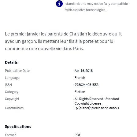
standards and may not be fully compatible
with assistive technologies.
Le premier janvier les parents de Christian le découvre au lit 
avec un garçon. Ils mettent leur fils à la porte et pour lui 
commence une nouvelle vie dans Paris.
Details
Publication Date
Apr 16, 2018
Language
French
ISBN
9780244081553
Category
Fiction
Copyright
All Rights Reserved - Standard
Copyright License
Contributors
By (author): pierre henri dubois
Specifications
Format
PDF