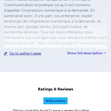
Communication et pratique ce qu'il est convenu
d'appeler l'impression numérique à la demande. En
partenariat avec, d'une part, lulu.enterprise, leader
américain de l'impression numérique à la demande, et,
d'autre part, google books, principal moteur de
recherche de livres. Tous les styles littéraires nous
intéressent. Les ouvrages que nous décidons d'éditer sont
tous en vente sur : http://books.google.fr/ www.lulu.com,
www.editiondelamouette.com Et référencés sur les
Show full description
Go to author's page
réseaux DILICOM, Chapitre.com, Place des Libraires,
Cultura, Decitre. En vente également dans toutes les
librairies indépendantes de France, Belgique, USA, Italie,
Portugal et Suisse.
Ratings & Reviews
Write a review
Did you love this book? Leave a review for other