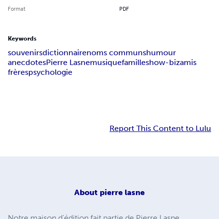
Format
PDF
Keywords
souvenirs
dictionnaire
noms communs
humour
anecdotes
Pierre Lasne
musique
famille
show-biz
amis
frères
psychologie
Report This Content to Lulu
About
pierre lasne
Notre maison d'édition fait partie de Pierre Lasne