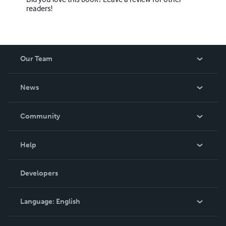
readers!
Our Team
About Us
News
Careers
In The News
Community
Events
Blog
Help
Videos
Order Lookup
Developers
Podcast
Knowledge Base
Language:
English
Contact Support
English