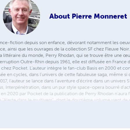
About
Pierre Monneret
ience-fiction depuis son enfance, dévorant notamment les oeuvre
e, ainsi que les ouvrages de la collection SF chez Fleuve Noir.
a littéraire du monde, Perry Rhodan, qui se trouve être une œu
terruption Outre-Rhin depuis 1961, elle est diffusée en France
 chez Pocket. L'auteur intègre le fan-club Basis en 2000 et c
sée en cycles, dans l'univers de cette fabuleuse saga, même si
7, l'auteur se lance dans l'aventure d'écrire dans un univers S
, Interpénétration, dans un pur style space-opera bourré d'acti
 en 2020 par Pocket de la publication de Perry Rhodan n'aura f
a "Alerte dans le multivers", dont le douzième volume vient de 