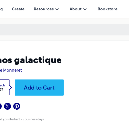
ng
Create
Resources
About
Bookstore
os galactique
re Monneret
ack
Add to Cart
.37
lly printed in 3 - 5 business days