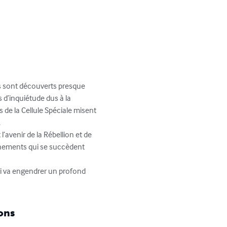
s sont découverts presque 
s d’inquiétude dus à la 
de la Cellule Spéciale misent 


’avenir de la Rébellion et de 
ènements qui se succèdent 
i va engendrer un profond 
ons