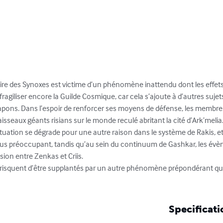
aire des Synoxes est victime d’un phénomène inattendu dont les effet
fragiliser encore la Guilde Cosmique, car cela s’ajoute à d’autres sujet
ons. Dans l’espoir de renforcer ses moyens de défense, les membres 
isseaux géants risians sur le monde reculé abritant la cité d’Ark’melia.
ituation se dégrade pour une autre raison dans le système de Rakis, et l
plus préoccupant, tandis qu’au sein du continuum de Gashkar, les év
ion entre Zenkas et Criis.

risquent d’être supplantés par un autre phénomène prépondérant qu
Specificati