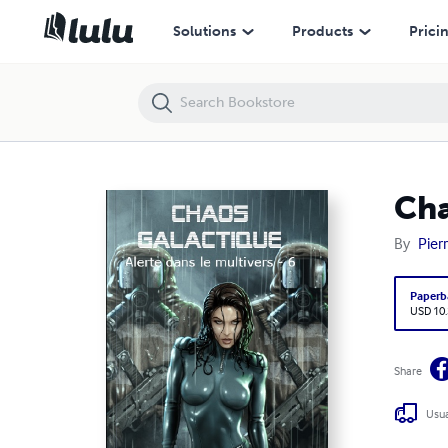
Solutions
Products
Prici
Cha
By
Pier
Paperb
USD 10
Share
Usua