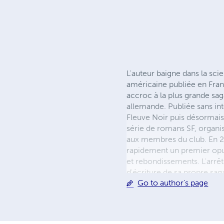
L'auteur baigne dans la sc
américaine publiée en Franc
accroc à la plus grande sag
allemande. Publiée sans in
Fleuve Noir puis désormais
série de romans SF, organi
aux membres du club. En 201
rapidement un premier opus
et rebondissements. L'arrêt
d'écriture de sa propre sag
Go to author's page