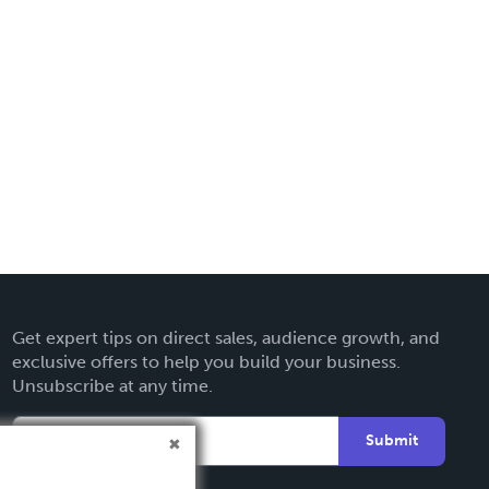
Get expert tips on direct sales, audience growth, and
exclusive offers to help you build your business.
Unsubscribe at any time.
Submit