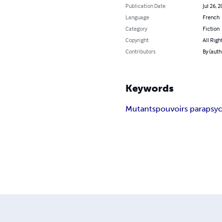
Publication Date
Jul 26, 
Language
French
Category
Fiction
Copyright
All Righ
Contributors
By (auth
Keywords
Mutants
pouvoirs parapsy