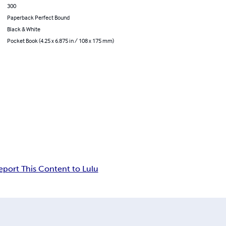
300
Paperback Perfect Bound
Black & White
Pocket Book (4.25 x 6.875 in / 108 x 175 mm)
eport This Content to Lulu