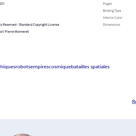
2021
Pages
Binding Type
Interior Color
ts Reserved - Standard Copyright License
Dimensions
or): Pierre Monneret
chiques
robots
empires
cosmique
batailles spatiales
R