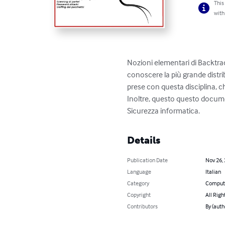
This
with
Nozioni elementari di Backtrack
conoscere la più grande distri
prese con questa disciplina, 
Inoltre, questo questo document
Sicurezza informatica.
Details
Publication Date
Nov 26,
Language
Italian
Category
Compute
Copyright
All Righ
Contributors
By (auth