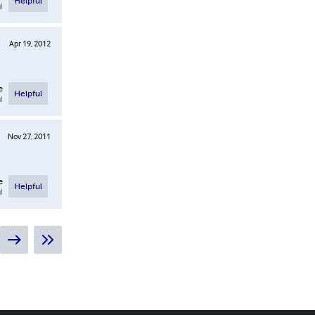
Helpful
l
Apr 19, 2012
e
Helpful
l
Nov 27, 2011
e
Helpful
l