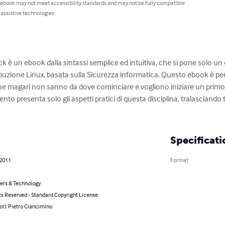
 ebook may not meet accessibility standards and may not be fully compatible
 assistive technologies.
 è un ebook dalla sintassi semplice ed intuitiva, che si pone solo un obb
buzione Linux, basata sulla Sicurezza informatica. Questo ebook è pensa
che magari non sanno da dove cominciare e vogliono iniziare un prim
o presenta solo gli aspetti pratici di questa disciplina, tralasciando tut
Specificati
 2011
Format
rs & Technology
ts Reserved - Standard Copyright License
or): Pietro Ciancimino