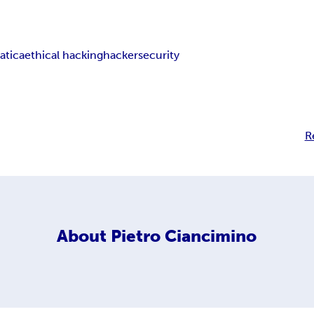
atica
ethical hacking
hacker
security
R
About
Pietro Ciancimino