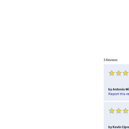
5
Reviews
by
Antonio Mi
Report this r
by
Kevin Cipr