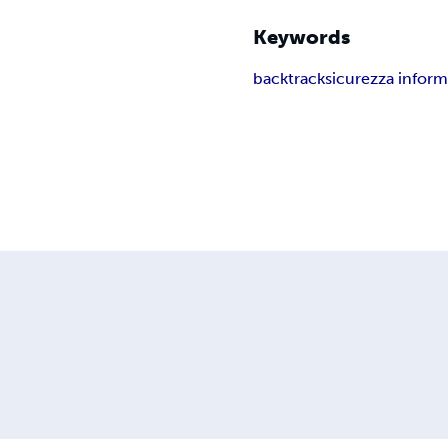
Keywords
backtrack
sicurezza inform