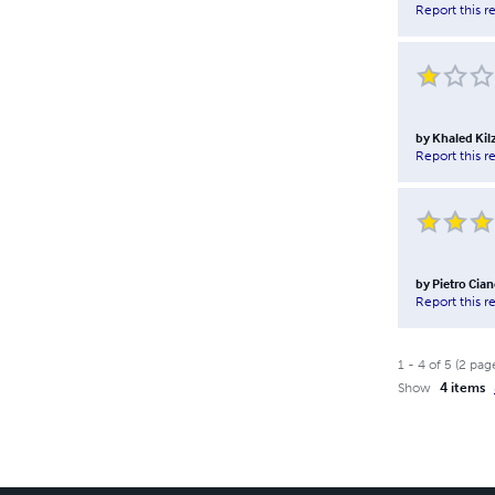
Report this r
by
Khaled Kil
Report this r
by
Pietro Cia
Report this r
1
-
4
of
5
(
2
pag
Show
4 items