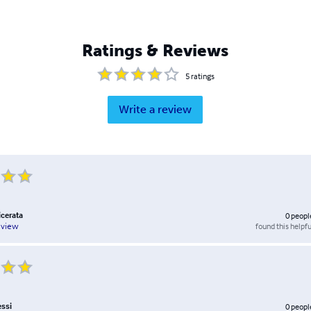
Ratings & Reviews
5
ratings
Write a review
cerata
0
peopl
found this helpfu
eview
essi
0
peopl