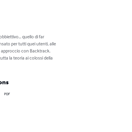
iettivo... quello di far 
to per tutti quei utenti, alle 
o approccio con Backtrack. 
ta la teoria ai colossi della 
ons
PDF