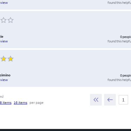
found this helpfu
eview
zie
0
peopl
found this helpfu
eview
ncimino
0
peopl
found this helpfu
eview
es
)
8 items
16 items
per page