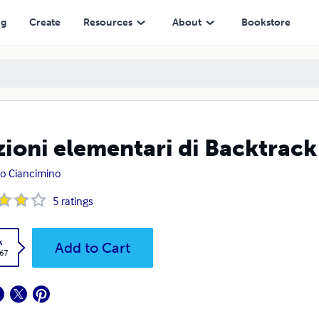
ng
Create
Resources
About
Bookstore
ioni elementari di Backtrack
ro Ciancimino
5
ratings
k
Add to Cart
.67