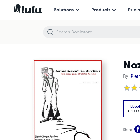
Nozioni elementari di Backtrack
Solutions
Products
Prici
Noz
By
Piet
Eboo
USD 13
Share