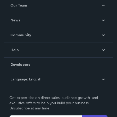
Our Team
About Us
News
Careers
In The News
Community
Events
Blog
Help
Videos
Order Lookup
Developers
Podcast
Knowledge Base
Language:
English
Contact Support
English
Get expert tips on direct sales, audience growth, and
Deutsch
exclusive offers to help you build your business.
Unsubscribe at any time.
Français