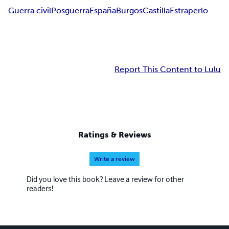
Guerra civil
Posguerra
España
Burgos
Castilla
Estraperlo
Report This Content to Lulu
Ratings & Reviews
Write a review
Did you love this book? Leave a review for other
readers!