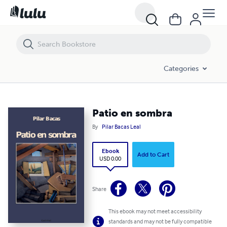
Patio en sombra
Categories
Patio en sombra
By
Pilar Bacas Leal
Ebook
Add to Cart
USD 0.00
Share
This ebook may not meet accessibility
standards and may not be fully compatible