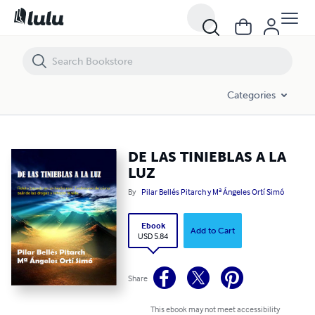
DE LAS TINIEBLAS A LA LUZ
Categories
DE LAS TINIEBLAS A LA
LUZ
By
Pilar Bellés Pitarch y Mª Ángeles Ortí Simó
Ebook
Add to Cart
USD 5.84
Share
This ebook may not meet accessibility