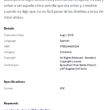
volver a ser aquella chica sencilla que era antes y, creedme 
cuando os digo que, no es fácil pasar de las tinieblas a la luz sin 
mirar atrás».
Details
Publication Date
Aug 1, 2018
Language
Spanish
ISBN
9780244659264
Category
Children's
Copyright
All Rights Reserved - Standard
Copyright License
Contributors
By (author): Pilar Bellés Pitarch
y Mª Ángeles Ortí Simó
Specifications
Format
PDF
Keywords