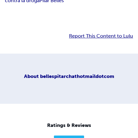
contra la droga
Pilar Bellés
Report This Content to Lulu
About
bellespitarchathotmaildotcom
Ratings & Reviews