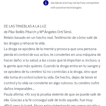
standards and may not be fully compatible
with assistive technologies.
DE LAS TINIEBLAS A LA LUZ

de Pilar Bellés Pitarch y Mª Ángeles Ortí Simó.

Relato basado en un hecho real. Testimonio de cómo salir de 
las drogas y rehacer la vida.

La droga se apodera de la mente y provoca que una persona 
pierda el control de sus actos, te conviertes en una máquina de 
hacer daño: a tu salud, a las cosas que te importan e, incluso, a 
la gente que más quieres. Cuando la droga entra en tu sangre y 
se apodera de tu cerebro tú no controlas a la droga, sino que 
ella toma el control sobre tu vida. De hecho, dejas de tener el 
control y tu vida se convierte en algo ruinoso, tu cerebro sufre 
daños irreparables… 

Paula afirma: «Yo soy la prueba viviente de que se puede salir de 
ella. Gracias a la fe conseguí salir de todo aquello, fue muy 
difícil, pero lo logré. Ahora estoy intentando recuperar mi vida y 