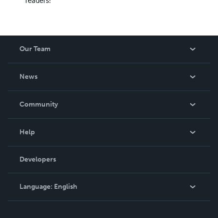
readers!
Our Team
About Us
News
Careers
In The News
Community
Events
Blog
Help
Videos
Order Lookup
Developers
Podcast
Knowledge Base
Language:
English
Contact Support
English