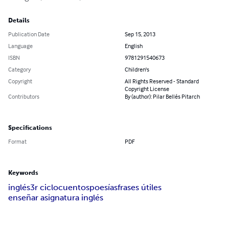
Details
Publication Date
Sep 15, 2013
Language
English
ISBN
9781291540673
Category
Children's
Copyright
All Rights Reserved - Standard
Copyright License
Contributors
By (author): Pilar Bellés Pitarch
Specifications
Format
PDF
Keywords
inglés
3r ciclo
cuentos
poesías
frases útiles
enseñar asignatura inglés