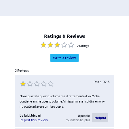
Ratings & Reviews
2
ratings
Write a review
3
Reviews
Dec 4, 2015
No acquistate questo volume ma direttamente il vol 2 che
contiene anche questo volume. Vi risparmiate i soldini e non vi
ritrovate ad avere un libro copia.
by
luigi.biccari
0
people
Helpful
found this helpful
Report this review