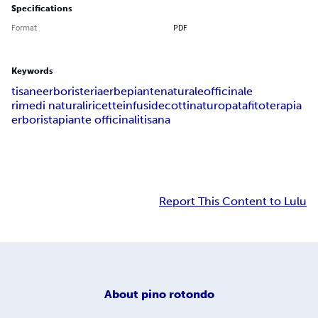
Specifications
Format
PDF
Keywords
tisane
erboristeria
erbe
piante
naturale
officinale
rimedi naturali
ricette
infusi
decotti
naturopata
fitoterapia
erborista
piante officinali
tisana
Report This Content to Lulu
About
pino rotondo