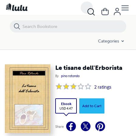
Le tisane dell'Erborista
Categories
Le tisane dell'Erborista
By
pino rotondo
2
ratings
Ebook
Add to Cart
USD 4.47
Share