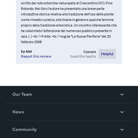
scritto dal noto erborista-naturopata di Crescentino (VC), Pino
Rotondo. Nel libro l'autore ha presentato una breve parte
introduttiva storica relativa alla tradizione dell'uso delle piante
come rimedio curativo, alle tisane in genere e qualche termine
proprio della tradizione erboristica. Un incontro interessante che
ha calamitato l'attenzione del numeroso pubblico presente in
sala. (...) <br />Fonte: <br />svg da "La Nuova Periferia" del 20
febbraio 2008
by
Alel
0
people
Helpful
found this helpful
Report this review
Our Team
About Us
News
Careers
In The News
Community
Events