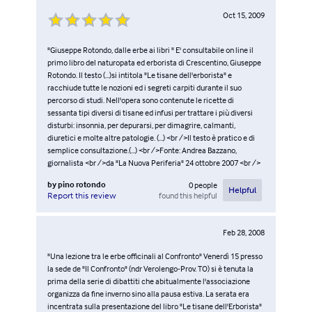
Oct 15, 2009
"Giuseppe Rotondo, dalle erbe ai libri " E' consultabile on line il
primo libro del naturopata ed erborista di Crescentino, Giuseppe
Rotondo. Il testo (...)si intitola "Le tisane dell'erborista" e
racchiude tutte le nozioni ed i segreti carpiti durante il suo
percorso di studi. Nell'opera sono contenute le ricette di
sessanta tipi diversi di tisane ed infusi per trattare i più diversi
disturbi: insonnia, per depurarsi, per dimagrire, calmanti,
diuretici e molte altre patologie. (...) <br />Il testo è pratico e di
semplice consultazione.(...) <br />Fonte: Andrea Bazzano,
giornalista <br />da "La Nuova Periferia" 24 ottobre 2007 <br />
by
pino rotondo
0
people
Helpful
found this helpful
Report this review
Feb 28, 2008
"Una lezione tra le erbe officinali al Confronto" Venerdì 15 presso
la sede de "Il Confronto" (ndr Verolengo-Prov. TO) si è tenuta la
prima della serie di dibattiti che abitualmente l'associazione
organizza da fine inverno sino alla pausa estiva. La serata era
incentrata sulla presentazione del libro "Le tisane dell'Erborista"