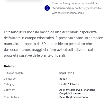
This ebook may not meet accessibility
standards and may not be fully compatible
with assistive technologies.
Le tisane dell'Erborista nasce da una decennale esperienza 
dell'autore in campo erboristico. Si presenta come un semplice 
manuale, composto da 60 ricette, ideato per coloro che 
desiderano avere maggiori informazioni sull'utilizzo e sulle 
proprietà curative delle piante officinali.
Details
Publication Date
Sep 30, 2011
Language
Italian
Category
Health & Fitness
Copyright
All Rights Reserved - Standard
Copyright License
Contributors
By (author): pino rotondo