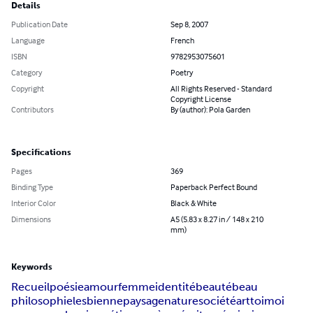
Details
Publication Date
Sep 8, 2007
Language
French
ISBN
9782953075601
Category
Poetry
Copyright
All Rights Reserved - Standard
Copyright License
Contributors
By (author): Pola Garden
Specifications
Pages
369
Binding Type
Paperback Perfect Bound
Interior Color
Black & White
Dimensions
A5 (5.83 x 8.27 in / 148 x 210
mm)
Keywords
Recueil
poésie
amour
femme
identité
beauté
beau
philosophie
lesbienne
paysage
nature
société
art
toi
moi