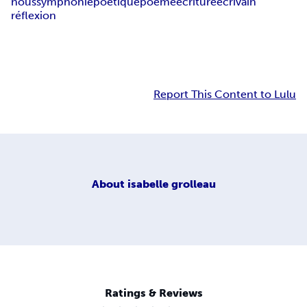
nous
symphonie
poétique
poème
écriture
écrivain
réflexion
Report This Content to Lulu
About
isabelle grolleau
Ratings & Reviews