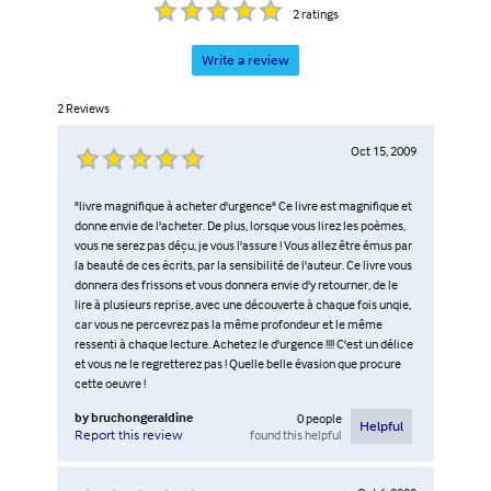
2
ratings
Write a review
2
Reviews
Oct 15, 2009
"livre magnifique à acheter d'urgence" Ce livre est magnifique et
donne envie de l'acheter. De plus, lorsque vous lirez les poèmes,
vous ne serez pas déçu, je vous l'assure ! Vous allez être émus par
la beauté de ces écrits, par la sensibilité de l'auteur. Ce livre vous
donnera des frissons et vous donnera envie d'y retourner, de le
lire à plusieurs reprise, avec une découverte à chaque fois unqie,
car vous ne percevrez pas la même profondeur et le même
ressenti à chaque lecture. Achetez le d'urgence !!!! C'est un délice
et vous ne le regretterez pas ! Quelle belle évasion que procure
cette oeuvre !
by
bruchongeraldine
0
people
Helpful
found this helpful
Report this review