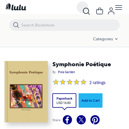
Symphonie Poétique
Categories
Symphonie Poétique
By
Pola Garden
2
ratings
Paperback
Add to Cart
USD 16.00
Share