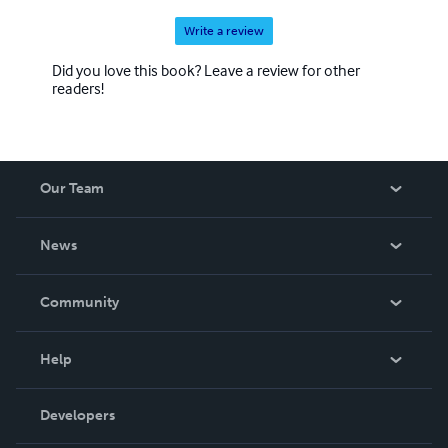
Write a review
Did you love this book? Leave a review for other
readers!
Our Team
About Us
News
Careers
In The News
Community
Events
Blog
Help
Videos
Order Lookup
Developers
Podcast
Knowledge Base