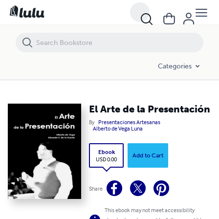
El Arte de la Presentación
Categories
El Arte de la Presentación
By
Presentaciones Artesanas
Alberto de Vega Luna
Ebook
Add to Cart
USD 0.00
Share
This ebook may not meet accessibility