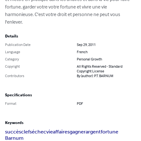
fortune, garder votre votre fortune et vivre une vie 
harmonieuse. C'est votre droit et personne ne peut vous 
l'enlever.
Details
Publication Date
Sep 29, 2011
Language
French
Category
Personal Growth
Copyright
All Rights Reserved - Standard
Copyright License
Contributors
By (author): P.T. BARNUM
Specifications
Format
PDF
Keywords
succès
clefs
échec
vie
affaires
gagner
argent
fortune
Barnum