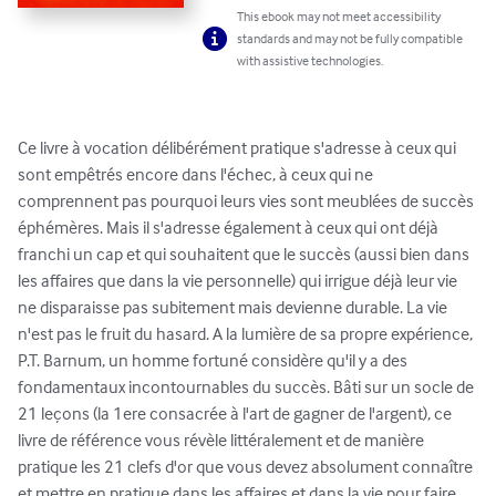
This ebook may not meet accessibility
standards and may not be fully compatible
with assistive technologies.
Ce livre à vocation délibérément pratique s'adresse à ceux qui 
sont empêtrés encore dans l'échec, à ceux qui ne 
comprennent pas pourquoi leurs vies sont meublées de succès 
éphémères. Mais il s'adresse également à ceux qui ont déjà 
franchi un cap et qui souhaitent que le succès (aussi bien dans 
les affaires que dans la vie personnelle) qui irrigue déjà leur vie 
ne disparaisse pas subitement mais devienne durable. La vie 
n'est pas le fruit du hasard. A la lumière de sa propre expérience, 
P.T. Barnum, un homme fortuné considère qu'il y a des 
fondamentaux incontournables du succès. Bâti sur un socle de 
21 leçons (la 1ere consacrée à l'art de gagner de l'argent), ce 
livre de référence vous révèle littéralement et de manière 
pratique les 21 clefs d'or que vous devez absolument connaître 
et mettre en pratique dans les affaires et dans la vie pour faire 