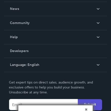
About Us
News
Careers
In The News
Community
Events
Blog
Help
Videos
Order Lookup
Developers
Podcast
Knowledge Base
Language:
English
Contact Support
English
Get expert tips on direct sales, audience growth, and
Deutsch
exclusive offers to help you build your business.
Unsubscribe at any time.
Français
Italiano
Submit
Español