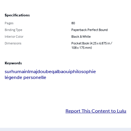
Specifications
Pages
80
Binding Type
Paperback Perfect Bound
Interior Color
Black & White
Dimensions
Pocket Book (4.25 x 6.875 in /
108 x 175 mm)
Keywords
surhumain
lmajdoube
qalbaoui
philosophie
légende personelle
Report This Content to Lulu