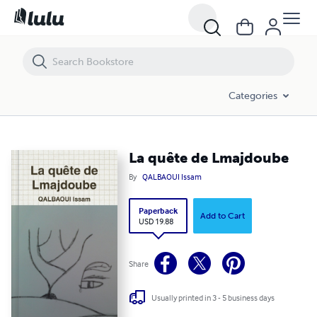
La quête de Lmajdoube
Categories
La quête de Lmajdoube
By
QALBAOUI Issam
Paperback
Add to Cart
USD 19.88
Share
Usually printed in 3 - 5 business days