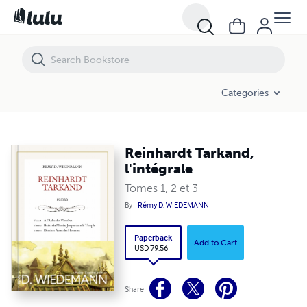
Reinhardt Tarkand, l'intégrale
Categories
Reinhardt Tarkand,
l'intégrale
Tomes 1, 2 et 3
By
Rémy D. WIEDEMANN
Paperback
Add to Cart
USD 79.56
Share