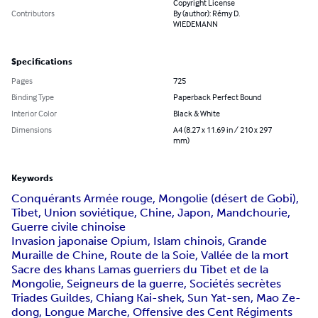
Copyright License
Contributors
By (author): Rémy D.
WIEDEMANN
Specifications
Pages
725
Binding Type
Paperback Perfect Bound
Interior Color
Black & White
Dimensions
A4 (8.27 x 11.69 in / 210 x 297
mm)
Keywords
Conquérants Armée rouge, Mongolie (désert de Gobi),
Tibet, Union soviétique, Chine, Japon, Mandchourie,
Guerre civile chinoise
Invasion japonaise Opium, Islam chinois, Grande
Muraille de Chine, Route de la Soie, Vallée de la mort
Sacre des khans Lamas guerriers du Tibet et de la
Mongolie, Seigneurs de la guerre, Sociétés secrètes
Triades Guildes, Chiang Kai-shek, Sun Yat-sen, Mao Ze-
dong, Longue Marche, Offensive des Cent Régiments