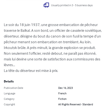
Usually printed in 3 - 5 business days
Le soir du 18 juin 1937, une grosse embarcation de pêcheur 
traverse le Baïkal. A son bord, un officier de cavalerie soviétique, 
déserteur, désigne du bout du canon de son fusil la tempe d’un 
pêcheur menant son embarcation en tremblant. Au loin, 
Irkoutsk brûle. A près minuit, la grande explosion se produit. 
Non seulement l’officier, resté debout, ne paraît pas étonné, 
mais lui devine une sorte de satisfaction aux commissures des 
lèvres... 

La tête du déserteur est mise à prix.
Details
Publication Date
Dec 16, 2023
Language
French
Category
Fiction
Copyright
All Rights Reserved - Standard