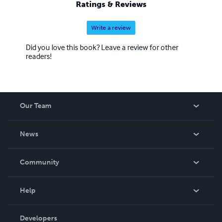
Ratings & Reviews
Write a review
Did you love this book? Leave a review for other
readers!
Our Team
About Us
News
Careers
In The News
Community
Events
Blog
Help
Videos
Order Lookup
Developers
Podcast