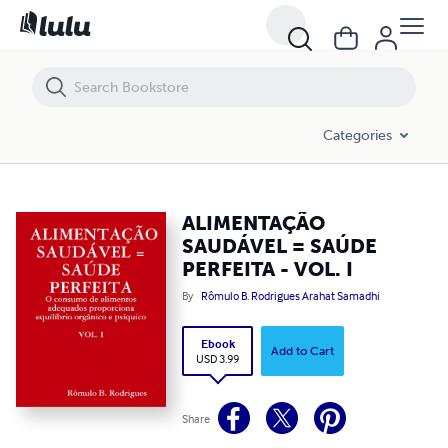
ALIMENTAÇÃO SAUDÁVEL = SAÚDE PERFEITA - VOL. I
Categories
ALIMENTAÇÃO
SAUDÁVEL = SAÚDE
PERFEITA - VOL. I
By
Rômulo B. Rodrigues Arahat Samadhi
Ebook
Add to Cart
USD 3.99
Share