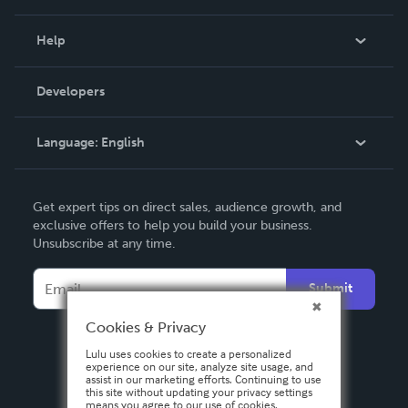
Events
Blog
Help
Videos
Order Lookup
Developers
Podcast
Knowledge Base
Language:
English
Contact Support
English
Get expert tips on direct sales, audience growth, and
Deutsch
exclusive offers to help you build your business.
Unsubscribe at any time.
Français
Italiano
Submit
Español
Cookies & Privacy
Lulu uses cookies to create a personalized
experience on our site, analyze site usage, and
assist in our marketing efforts. Continuing to use
this site without updating your privacy settings
means you agree to our use of cookies.