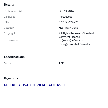
Details
Publication Date
Dec 19, 2016
Language
Portuguese
ISBN
9781365622632
Category
Health & Fitness
Copyright
All Rights Reserved - Standard
Copyright License
Contributors
By (author): Rômulo B.
Rodrigues Arahat Samadhi
Specifications
Format
PDF
Keywords
NUTRIÇÃO
SAÚDE
VIDA SAUDÁVEL