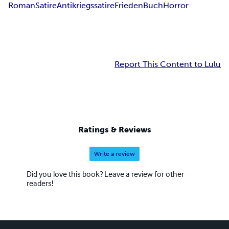
Roman
Satire
Antikriegssatire
Frieden
Buch
Horror
Report This Content to Lulu
Ratings & Reviews
Write a review
Did you love this book? Leave a review for other
readers!