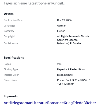
Tages sich eine Katastrophe ankündigt...
Details
Publication Date
Dec 27, 2006
Language
German
Category
Fiction
Copyright
All Rights Reserved - Standard
Copyright License
Contributors
By (author): R. Graeber
Specifications
Pages
234
Binding Type
Paperback Perfect Bound
Interior Color
Black & White
Dimensions
Pocket Book (4.25 x 6.875 in /
108 x 175 mm)
Keywords
Antikriegsroman
Literatur
Romance
Krieg
Friede
Bücher