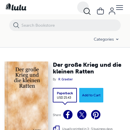
Der große Krieg und die kleinen Ratten
Categories
Der große Krieg und die
kleinen Ratten
By
R. Graeber
Paperback
Add to Cart
USD 25.43
Share
Usually printed in 3 - 5 business days