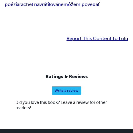
poézia
rachel navrátilová
nemôžem povedať
Report This Content to Lulu
Ratings & Reviews
Write a review
Did you love this book? Leave a review for other
readers!