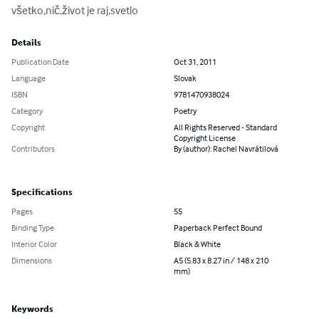
všetko,nič,život je raj,svetlo
Details
Publication Date
Oct 31, 2011
Language
Slovak
ISBN
9781470938024
Category
Poetry
Copyright
All Rights Reserved - Standard
Copyright License
Contributors
By (author): Rachel Navrátilová
Specifications
Pages
55
Binding Type
Paperback Perfect Bound
Interior Color
Black & White
Dimensions
A5 (5.83 x 8.27 in / 148 x 210
mm)
Keywords