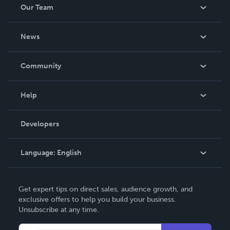
Our Team
About Us
News
Careers
In The News
Community
Events
Blog
Help
Videos
Order Lookup
Developers
Podcast
Knowledge Base
Language:
English
Contact Support
English
Get expert tips on direct sales, audience growth, and
Deutsch
exclusive offers to help you build your business.
Unsubscribe at any time.
Français
Italiano