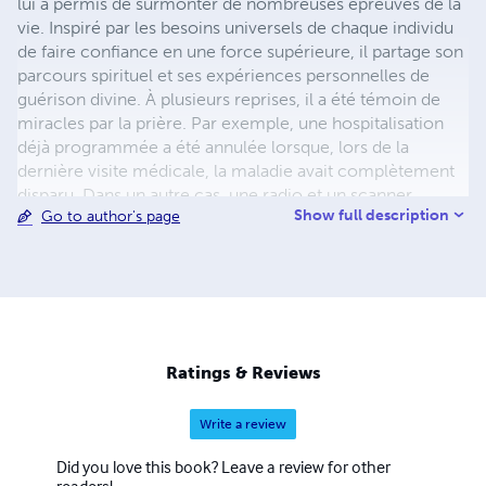
lui a permis de surmonter de nombreuses épreuves de la
vie. Inspiré par les besoins universels de chaque individu
de faire confiance en une force supérieure, il partage son
parcours spirituel et ses expériences personnelles de
guérison divine. À plusieurs reprises, il a été témoin de
miracles par la prière. Par exemple, une hospitalisation
déjà programmée a été annulée lorsque, lors de la
dernière visite médicale, la maladie avait complètement
disparu. Dans un autre cas, une radio et un scanner
Show full description
Go to author's page
avaient détecté un kyste et du liquide dans le genou,
causant douleurs et gonflements. Cependant, après
quelques temps de prière fervente, il n'y avait plus aucune
trace de ces maux.
Ratings & Reviews
Write a review
Did you love this book? Leave a review for other