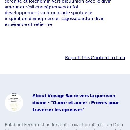
sérénité et foi
chemin vers dieu
union avec le divin
amour et résilience
épreuves et foi
développement spirituel
clarté spirituelle
inspiration divine
prière et sagesse
pardon divin
espérance chrétienne
Report This Content to Lulu
About
Voyage Sacré vers la guérison
divine - "Guérir et aimer : Prières pour
traverser les épreuves"
Rafabriel Ferrer est un fervent croyant dont la foi en Dieu