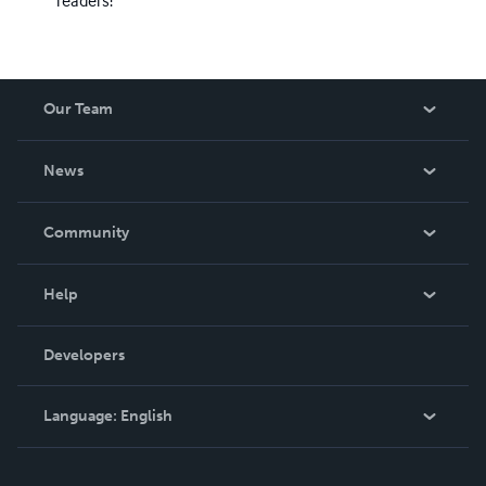
readers!
Our Team
About Us
News
Careers
In The News
Community
Events
Blog
Help
Videos
Order Lookup
Developers
Podcast
Knowledge Base
Language:
English
Contact Support
English