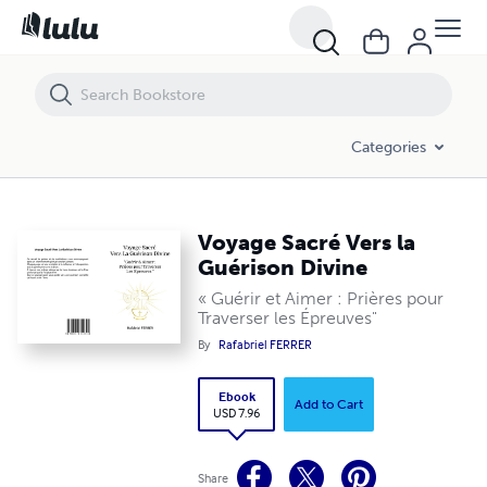
Voyage Sacré Vers la Guérison Divine
Categories
Voyage Sacré Vers la
Guérison Divine
« Guérir et Aimer : Prières pour
Traverser les Épreuves"
By
Rafabriel FERRER
Ebook
Add to Cart
USD 7.96
Share