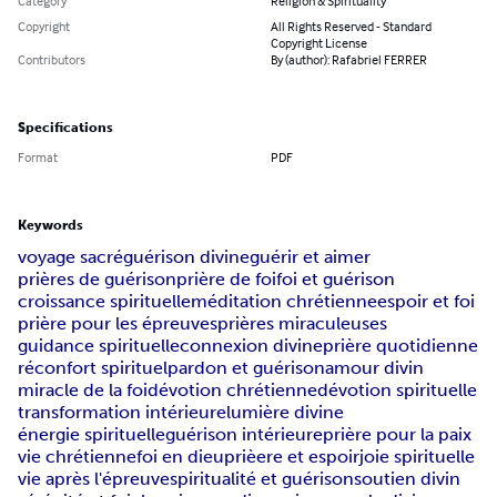
Category
Religion & Spirituality
Copyright
All Rights Reserved - Standard
Copyright License
Contributors
By (author): Rafabriel FERRER
Specifications
Format
PDF
Keywords
voyage sacré
guérison divine
guérir et aimer
prières de guérison
prière de foi
foi et guérison
croissance spirituelle
méditation chrétienne
espoir et foi
prière pour les épreuves
prières miraculeuses
guidance spirituelle
connexion divine
prière quotidienne
réconfort spirituel
pardon et guérison
amour divin
miracle de la foi
dévotion chrétienne
dévotion spirituelle
transformation intérieure
lumière divine
énergie spirituelle
guérison intérieure
prière pour la paix
vie chrétienne
foi en dieu
prièere et espoir
joie spirituelle
vie après l'épreuve
spiritualité et guérison
soutien divin