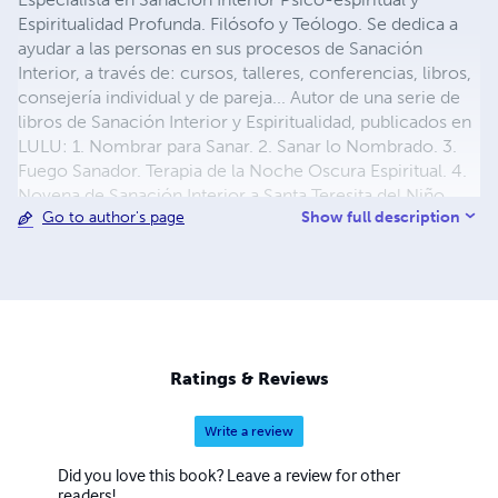
Espiritualidad Profunda. Filósofo y Teólogo. Se dedica a
ayudar a las personas en sus procesos de Sanación
Interior, a través de: cursos, talleres, conferencias, libros,
consejería individual y de pareja... Autor de una serie de
libros de Sanación Interior y Espiritualidad, publicados en
LULU: 1. Nombrar para Sanar. 2. Sanar lo Nombrado. 3.
Fuego Sanador. Terapia de la Noche Oscura Espiritual. 4.
Novena de Sanación Interior a Santa Teresita del Niño
Show full description
Go to author's page
Jesús (en español, inglés y francés). 5. La Casa Sosegada.
Sanación de la Sexualidad y Afectividad. 6. Ya nos
herimos, ahora qué hacemos. Sanación Interior de las
Heridas de Pareja. 7. La conversión de los
'aparentemente' buenos. Del fervor de los inicios a la
madurez espiritual. 8. Paz en la Pandemia. Herramientas
para experimentar paz interior en medio del COVID-19.
Ratings & Reviews
9. El Arte de Orar. Guía Práctica para Orar de un modo
profundo y sanador. 10. Rumbo al Interior. Guía Práctica
Write a review
para Comprender y Vivir las Moradas del Castillo Interior.
11. Sanar en Navidad. Compendio Integral de Sanación
Did you love this book? Leave a review for other
Interior. 12. La Terapia del Amor. Guía Práctica para Sanar
readers!