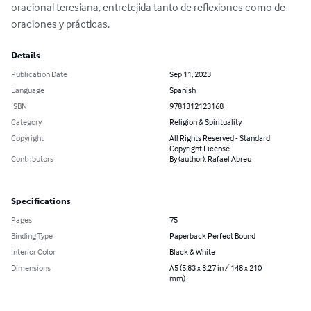
oracional teresiana, entretejida tanto de reflexiones como de 
oraciones y prácticas.
Details
Publication Date
Sep 11, 2023
Language
Spanish
ISBN
9781312123168
Category
Religion & Spirituality
Copyright
All Rights Reserved - Standard
Copyright License
Contributors
By (author): Rafael Abreu
Specifications
Pages
75
Binding Type
Paperback Perfect Bound
Interior Color
Black & White
Dimensions
A5 (5.83 x 8.27 in / 148 x 210
mm)