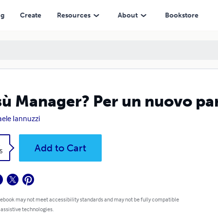
ng
Create
Resources
About
Bookstore
ù Manager? Per un nuovo p
aele Iannuzzi
k
Add to Cart
5
 ebook may not meet accessibility standards and may not be fully compatible
 assistive technologies.