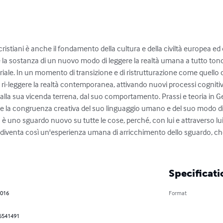
cristiani è anche il fondamento della cultura e della civiltà europea ed
e la sostanza di un nuovo modo di leggere la realtà umana a tutto tond
ale. In un momento di transizione e di ristrutturazione come quello 
 e ri-leggere la realtà contemporanea, attivando nuovi processi cogniti
dalla sua vicenda terrena, dal suo comportamento. Prassi e teoria in 
e la congruenza creativa del suo linguaggio umano e del suo modo di por
è uno sguardo nuovo su tutte le cose, perché, con lui e attraverso lui
diventa così un'esperienza umana di arricchimento dello sguardo, ch
Specificati
2016
Format
6541491