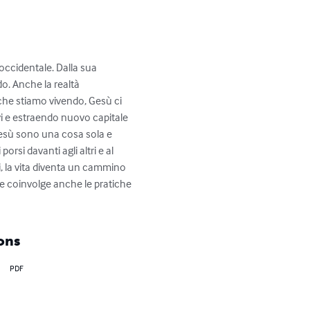
 occidentale. Dalla sua 
o. Anche la realtà 
che stiamo vivendo, Gesù ci 
vi e estraendo nuovo capitale 
Gesù sono una cosa sola e 
si davanti agli altri e al 
, la vita diventa un cammino 
e coinvolge anche le pratiche 
ons
PDF