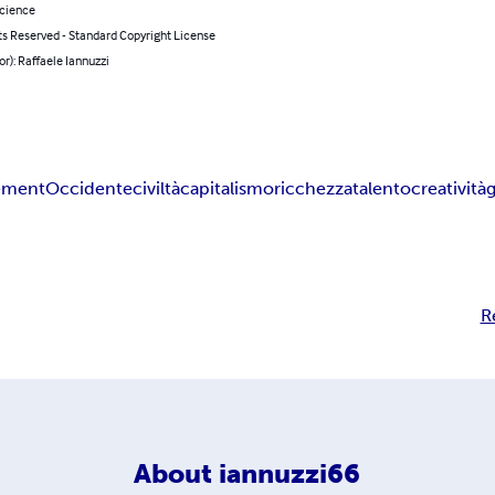
Science
ts Reserved - Standard Copyright License
or): Raffaele Iannuzzi
ement
Occidente
civiltà
capitalismo
ricchezza
talento
creatività
g
R
About
iannuzzi66