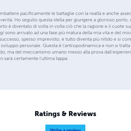
ombattere pacificamente le battaglie con la realtà e anche asse
verità. Ho seguito questa stella per giungere a glorioso porto,
porto è diventato di volta in volta ciò che la ragione e il cuote s
i sono arrivato ad una fase più matura della mia vita e del mio
uccesso, spesso imprevisto, e tutto diventa più nitido e si conne
o sviluppo personale. Questa è l'antropodinamica e non si tratta 
, ma del meccanismo umano messo alla prova dall'esperienza
on sarà certamente l'ultima tappa.
Ratings & Reviews
Write a review