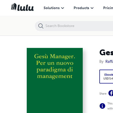
Gesù Manager? Per un nuovo paradigma di management
Solutions
Products
Prici
Ges
By
Raff
Eboo
USD 5.4
Share
This
with