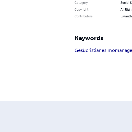
Category
Social 
Copyright
All Righ
Contributors
By (auth
Keywords
Gesù
cristianesimo
manag