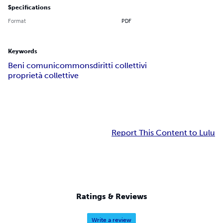
Specifications
Format
PDF
Keywords
Beni comuni
commons
diritti collettivi
proprietà collettive
Report This Content to Lulu
Ratings & Reviews
Write a review