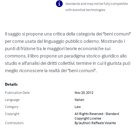
standards and may not be fully compatible
with assistive technologies.
Il saggio si propone una critica della categoria dei "beni comuni" 
per come usata dal linguaggio pubblico odierno. Mostrando i 
punti di frizione tra le maggiori teorie economiche sui 
commons, il libro propone un paradigma storico-giuridico allo 
studio e all'analisi dei diritti collettivi, termine in cui il giurista può 
meglio riconoscere la realtà dei "beni comuni".
Details
Publication Date
Nov 20, 2012
Language
Italian
Category
Law
Copyright
All Rights Reserved - Standard
Copyright License
Contributors
By (author): Raffaele Volante