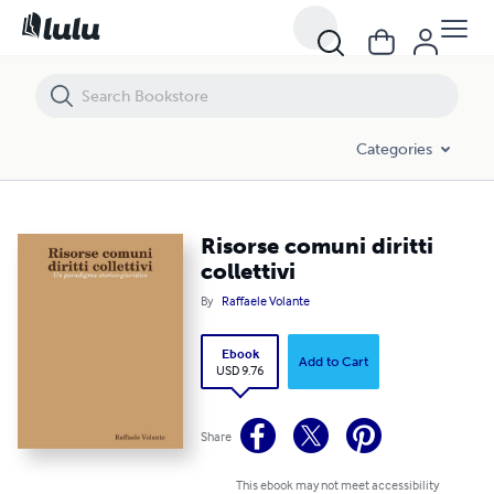
Risorse comuni diritti collettivi
Categories
Risorse comuni diritti
collettivi
By
Raffaele Volante
Ebook
Add to Cart
USD 9.76
Share
This ebook may not meet accessibility