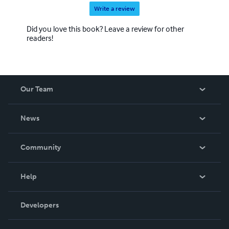
Write a review
Did you love this book? Leave a review for other
readers!
Our Team
About Us
News
Careers
In The News
Community
Events
Blog
Help
Videos
Order Lookup
Developers
Podcast
Knowledge Base