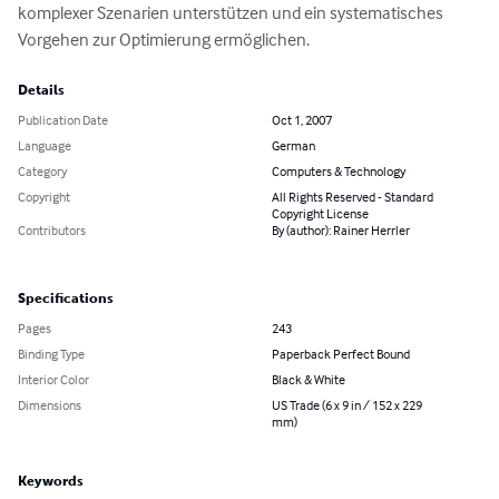
komplexer Szenarien unterstützen und ein systematisches 
Vorgehen zur Optimierung ermöglichen.
Details
Publication Date
Oct 1, 2007
Language
German
Category
Computers & Technology
Copyright
All Rights Reserved - Standard
Copyright License
Contributors
By (author): Rainer Herrler
Specifications
Pages
243
Binding Type
Paperback Perfect Bound
Interior Color
Black & White
Dimensions
US Trade (6 x 9 in / 152 x 229
mm)
Keywords