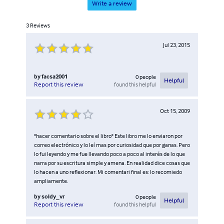
Write a review
3
Reviews
Jul 23, 2015
by
facsa2001
0
people
Helpful
found this helpful
Report this review
Oct 15, 2009
"hacer comentario sobre el libro" Este libro me lo enviaron por
correo electrónico y lo leí mas por curiosidad que por ganas. Pero
lo fui leyendo y me fue llevando poco a poco al interés de lo que
narra por su escritura simple y amena. En realidad dice cosas que
lo hacen a uno reflexionar. Mi comentari final es: lo recomiedo
ampliamente.
by
soldy_vr
0
people
Helpful
found this helpful
Report this review