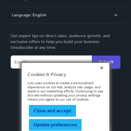
Knowledge Base
Language:
English
Contact Support
English
Get expert tips on direct sales, audience growth, and
Deutsch
exclusive offers to help you build your business.
Unsubscribe at any time.
Français
Italiano
Submit
Español
Cookies & Privacy
Lulu uses cookies to create a personalized
experience on our site, analyze site usage, and
assist in our marketing efforts. Continuing to use
this site without updating your privacy settings
means you agree to our use of cookies.
Close and accept
Update preferences
Privacy Policy
Terms & Conditions
Security