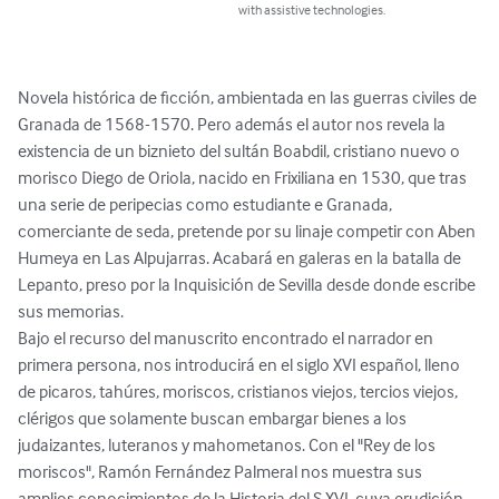
with assistive technologies.
Novela histórica de ficción, ambientada en las guerras civiles de 
Granada de 1568-1570. Pero además el autor nos revela la 
existencia de un biznieto del sultán Boabdil, cristiano nuevo o 
morisco Diego de Oriola, nacido en Frixiliana en 1530, que tras 
una serie de peripecias como estudiante e Granada, 
comerciante de seda, pretende por su linaje competir con Aben 
Humeya en Las Alpujarras. Acabará en galeras en la batalla de 
Lepanto, preso por la Inquisición de Sevilla desde donde escribe 
sus memorias. 

Bajo el recurso del manuscrito encontrado el narrador en 
primera persona, nos introducirá en el siglo XVI español, lleno 
de picaros, tahúres, moriscos, cristianos viejos, tercios viejos, 
clérigos que solamente buscan embargar bienes a los 
judaizantes, luteranos y mahometanos. Con el "Rey de los 
moriscos", Ramón Fernández Palmeral nos muestra sus 
amplios conocimientos de la Historia del S.XVI, cuya erudición 