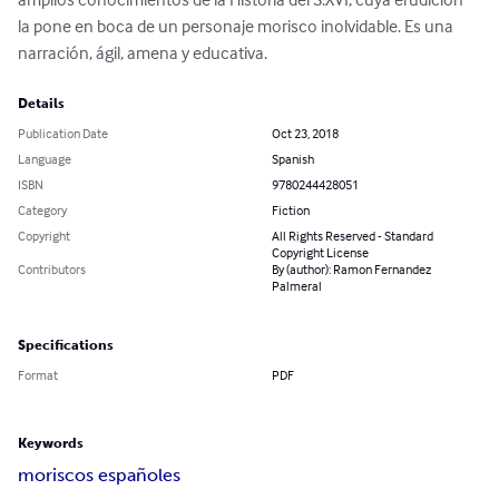
la pone en boca de un personaje morisco inolvidable. Es una 
narración, ágil, amena y educativa.
Details
Publication Date
Oct 23, 2018
Language
Spanish
ISBN
9780244428051
Category
Fiction
Copyright
All Rights Reserved - Standard
Copyright License
Contributors
By (author): Ramon Fernandez
Palmeral
Specifications
Format
PDF
Keywords
moriscos españoles