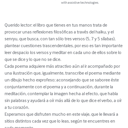
with assistive technologies.
Querido lector: el libro que tienes en tus manos trata de 
provocar unas reflexiones filosóficas a través del haiku, y el 
senryu, que busca, con tan sólo tres versos (5, 7 y 5 sílabas), 
plantear cuestiones trascendentales, por eso es tan importante 
leer despacio los versos y meditar en cada uno de ellos sobre lo 
que se dice y lo que no se dice. 

Cada poema adquiere más atractivo aún al ir acompañado por 
una ilustración que, igualmente, transcribe el poema mediante 
un dibujo hecho exprofeso; aconsejando que se saboree éste 
conjuntamente con el poema y a continuación, durante la 
meditación, contemplar la imagen hecha al efecto, que habla 
sin palabras y ayudará a oír más allá de lo que dice el verbo, a oír 
a tu corazón. 

Esperamos que disfruten mucho en este viaje, que le llevará a 
sitios distintos cada vez que lo leas, según te encuentres en 
cada momento...
