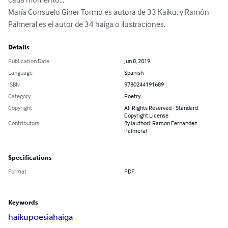
María Consuelo Giner Tormo es autora de 33 Kaiku, y Ramón 
Palmeral es el autor de 34 haiga o ilustraciones.
Details
Publication Date
Jun 8, 2019
Language
Spanish
ISBN
9780244191689
Category
Poetry
Copyright
All Rights Reserved - Standard
Copyright License
Contributors
By (author): Ramon Fernandez
Palmeral
Specifications
Format
PDF
Keywords
haiku
poesia
haiga