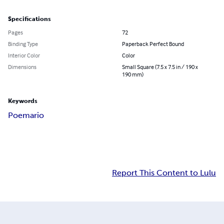
Specifications
Pages
72
Binding Type
Paperback Perfect Bound
Interior Color
Color
Dimensions
Small Square (7.5 x 7.5 in / 190 x
190 mm)
Keywords
Poemario
Report This Content to Lulu