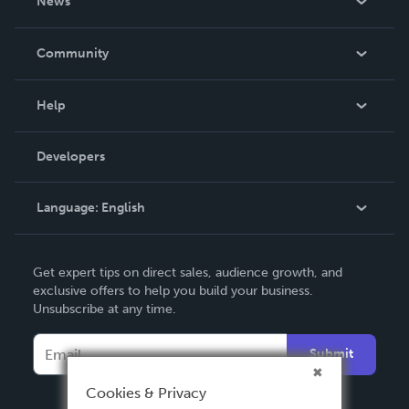
News
Careers
In The News
Community
Events
Blog
Help
Videos
Order Lookup
Developers
Podcast
Knowledge Base
Language:
English
Contact Support
English
Get expert tips on direct sales, audience growth, and
Deutsch
exclusive offers to help you build your business.
Unsubscribe at any time.
Français
Italiano
Submit
Español
Cookies & Privacy