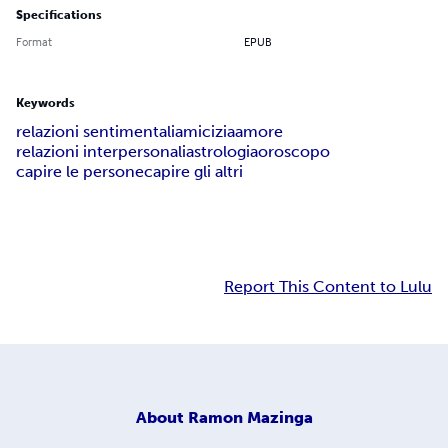
Specifications
Format
EPUB
Keywords
relazioni sentimentali
amicizia
amore
relazioni interpersonali
astrologia
oroscopo
capire le persone
capire gli altri
Report This Content to Lulu
About
Ramon Mazinga