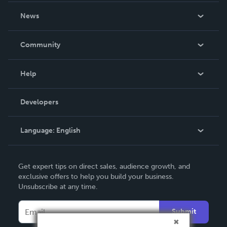
About Us
News
Careers
In The News
Community
Events
Blog
Help
Videos
Order Lookup
Developers
Podcast
Knowledge Base
Language:
English
Contact Support
English
Get expert tips on direct sales, audience growth, and
Deutsch
exclusive offers to help you build your business.
Unsubscribe at any time.
Français
Italiano
Submit
Español