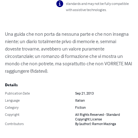
standards and may not be fully compatible
with assistive technologies.
Una guida che non porta da nessuna parte e che non insegna 
niente; un diario totalmente privo di memorie e, semmai 
doveste trovarne, avrebbero un valore puramente 
circostanziale; un romanzo di formazione che vi mostra un 
mondo che non potrete, ma soprattutto che non VORRETE MAI 
raggiungere (fidatevi).
Details
Publication Date
Sep 21, 2013
Language
Italian
Category
Fiction
Copyright
All Rights Reserved - Standard
Copyright License
Contributors
By (author): Ramon Mazinga