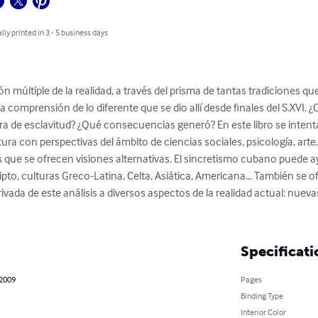
lly printed in 3 - 5 business days
n múltiple de la realidad, a través del prisma de tantas tradiciones qu
a comprensión de lo diferente que se dio allí desde finales del S.XVI. 
ra de esclavitud? ¿Qué consecuencias generó? En este libro se inte
ra con perspectivas del ámbito de ciencias sociales, psicología, arte..
s que se ofrecen visiones alternativas. El sincretismo cubano puede
pto, culturas Greco-Latina, Celta, Asiática, Americana... También se 
ivada de este análisis a diversos aspectos de la realidad actual: nuevas
Specificati
 2009
Pages
Binding Type
Interior Color