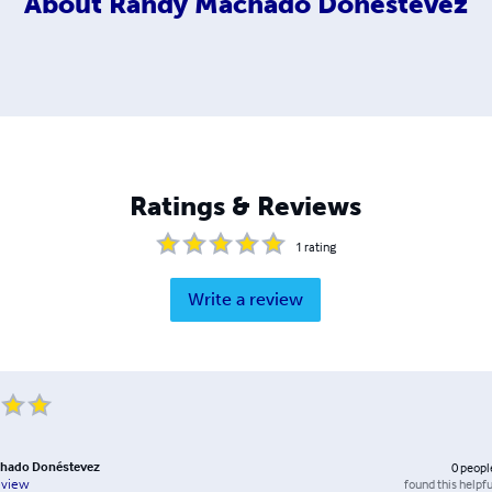
About
Randy Machado Donéstevez
Ratings & Reviews
1
rating
Write a review
hado Donéstevez
0
peopl
found this helpfu
eview