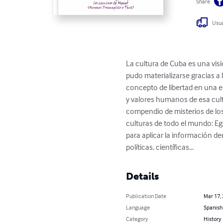
Share
Usua
La cultura de Cuba es una visió
pudo materializarse gracias a l
concepto de libertad en una e
y valores humanos de esa cultu
compendio de misterios de lo
culturas de todo el mundo: Egi
para aplicar la información der
políticas, científicas...
Details
Publication Date
Mar 17,
Language
Spanish
Category
History