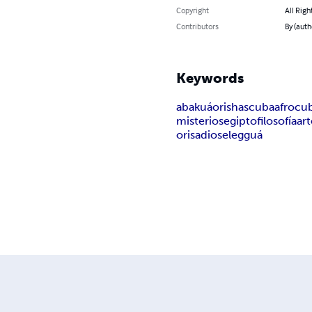
Copyright
All Righ
Contributors
By (aut
Keywords
abakuá
orishas
cuba
afrocu
misterios
egipto
filosofía
ar
orisa
dios
elegguá