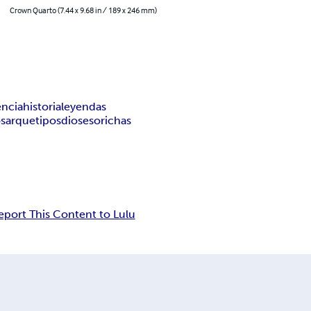
Crown Quarto (7.44 x 9.68 in / 189 x 246 mm)
encia
historia
leyendas
os
arquetipos
dioses
orichas
eport This Content to Lulu