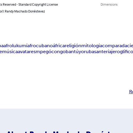
ts Reserved - Standard Copyright License
Dimensions
hor): Randy Machado Donéstevez
ba
afro
lukumí
afrocubano
áfrica
religión
mitología
comparada
ci
te
música
avatares
mpegó
congo
bantú
yoruba
santería
jeroglífic
R