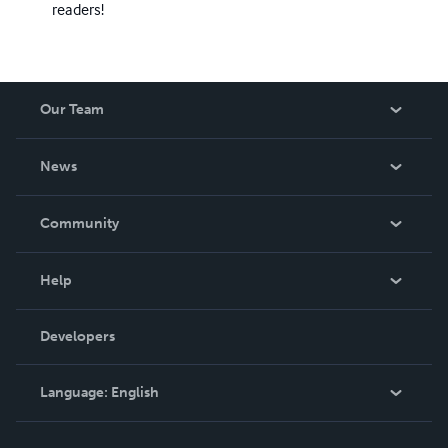
readers!
Our Team
About Us
News
Careers
In The News
Community
Events
Blog
Help
Videos
Order Lookup
Developers
Podcast
Knowledge Base
Language:
English
Contact Support
English