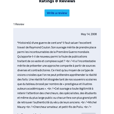
Ratings & Reviews
Write a review
1
Review
May 14, 2008
"Histoire(s) d'une guerre de cent ans" Il faut saluer l’excellent
travail de Raymond Coulon. Son ouvrage mérite de prendre place
parmi les incontournables de la Première Guerre mondiale.
Qu’apporte-t-il de nouveau parmi la foule de publications
traitant de ce vaste et complexe sujet ? <br />Il a l’incontestable
mérite de présenter une approche comparée à partir de sources
diverses et contradictoires. Ce n’est qu’au moyen de ce type de
visions croisées que l’on ne peut prétendre appréhender la réalité
des faits. Une réalité fort éloignée tant de nos souvenirs scolaires
que du tableau brossé par nombre de « prestigieux et illustres
auteurs académiques ». <br />Cet ouvrage a toute légitimité à
retenir l’attention des chercheurs, des spécialistes, des étudiants
et même du plus large public ou chacun fera son plus grand profit
de retrouver l’authenticité du vécu de leurs anciens. <br />Michel
Mauny <br />Chercheur amateur, et petit-fils de Poilu. <br />