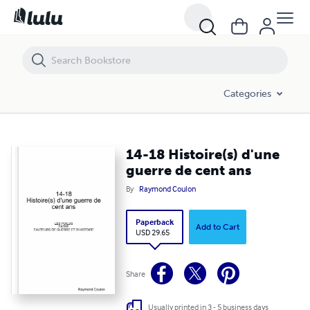
14-18 Histoire(s) d'une guerre de cent ans
Categories
14-18 Histoire(s) d'une
guerre de cent ans
By
Raymond Coulon
Paperback
Add to Cart
USD 29.65
Share
Usually printed in 3 - 5 business days