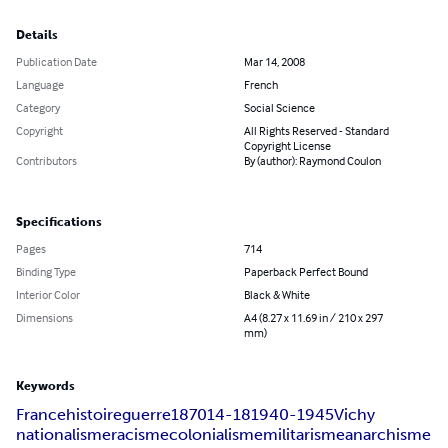
Details
Publication Date
Mar 14, 2008
Language
French
Category
Social Science
Copyright
All Rights Reserved - Standard
Copyright License
Contributors
By (author): Raymond Coulon
Specifications
Pages
714
Binding Type
Paperback Perfect Bound
Interior Color
Black & White
Dimensions
A4 (8.27 x 11.69 in / 210 x 297
mm)
Keywords
France
histoire
guerre
1870
14-18
1940-1945
Vichy
nationalisme
racisme
colonialisme
militarisme
anarchisme