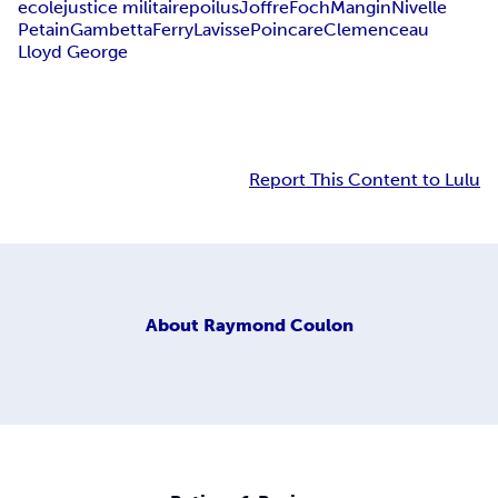
ecole
justice militaire
poilus
Joffre
Foch
Mangin
Nivelle
Petain
Gambetta
Ferry
Lavisse
Poincare
Clemenceau
Lloyd George
Report This Content to Lulu
About
Raymond Coulon