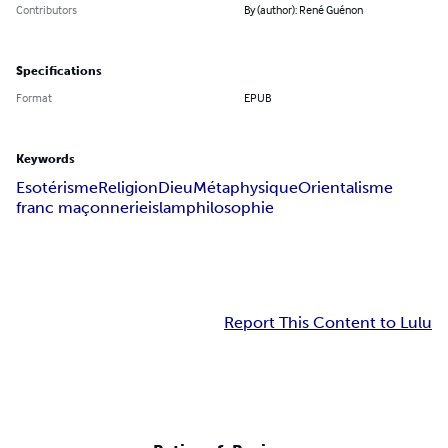
Contributors
By (author): René Guénon
Specifications
Format
EPUB
Keywords
Esotérisme
Religion
Dieu
Métaphysique
Orientalisme
franc maçonnerie
islam
philosophie
Report This Content to Lulu