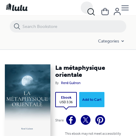
La métaphysique orientale
Categories
La métaphysique
orientale
By
René Guénon
Ebook
Add to Cart
USD 3.36
Share
This ebook may not meet accessibility