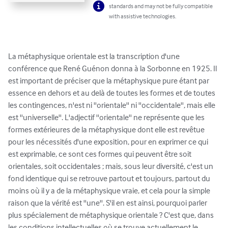
standards and may not be fully compatible
with assistive technologies.
La métaphysique orientale est la transcription d'une 
conférence que René Guénon donna à la Sorbonne en 1925. Il 
est important de préciser que la métaphysique pure étant par 
essence en dehors et au delà de toutes les formes et de toutes 
les contingences, n'est ni ''orientale'' ni ''occidentale'', mais elle 
est ''universelle''. L'adjectif ''orientale'' ne représente que les 
formes extérieures de la métaphysique dont elle est revêtue 
pour les nécessités d'une exposition, pour en exprimer ce qui 
est exprimable, ce sont ces formes qui peuvent être soit 
orientales, soit occidentales ; mais, sous leur diversité, c'est un 
fond identique qui se retrouve partout et toujours, partout du 
moins où il y a de la métaphysique vraie, et cela pour la simple 
raison que la vérité est ''une''. S'il en est ainsi, pourquoi parler 
plus spécialement de métaphysique orientale ? C'est que, dans 
les conditions intellectuelles où se trouve actuellement le 