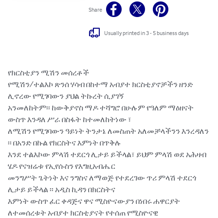
Share
Usually printed in 3 - 5 business days
የክርስቲያን ሚሽን መሰረቶች

የሚሽን/ተልእኮ ጽንሰ ሃሳብ በከተማ አብያተ ክርስቲያኖቻችን ዘንድ 
ሊኖረው የሚገባውን ያህል ትኩረት ሲያገኝ

አንመለከትም፡፡ ከውቅያኖስ ማዶ ተሻግሮ በሁሉም የዓለም ማዕዘናት 
ውስጥ እንዳለ ሥራ በስፋት ከተመለከትነው ፣

ለሚሽን የሚገባውን ዓይነት ትንታኔ ለመስጠት አለመቻላችንን እንረዳለን 
፡፡ በአንድ በኩል የክርስትና እምነት በጥቅሉ

እንደ ተልእኮው ምላሽ ተደርጎ ሊታይ ይችላል፣ ይህም ምላሽ ወደ አሕዛብ 
ሄዶ የናዝሬቱ የኢየሱስን የእግዚአብሔር

መንግሥት ጌትነት እና ንግስና ለማወጅ የተደረገው ጥሪ ምላሽ ተደርጎ 
ሊታይ ይችላል ፡፡ አዲስ ኪዳን በክርስትና

እምነት ውስጥ ፈር ቀዳጅና ዋና ሚስዮናውያን በነበሩ ሐዋርያት 
ለተመሰረቱት አብያተ ክርስቲያናት የተሰጠ የሚስዮናዊ
