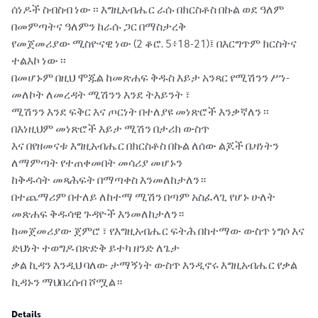
ሰነዶች ስብስብ ነው ፡፡ እግዚአብሔር ራሱ በክርስቶስ በኩል ወደ ዓለም 
በመምጣትና ዓለምን ከራሱ ጋር በማስታረቅ

የመጀመሪያው ሚስዮናዊ ነው (2 ቆሮ. 5፥18-21)፤ በእርግጥም ክርስትና 
ተልእኮ ነው ፡፡

በመሆኑም በዚህ ሞጁል ከመጽሐፍ ቅዱስ እይታ አንጻር የሚሽንን ሥነ-
መለኮት ለመረዳት ሚሽንን እንደ ትእይንት ፣

ሚሽንን እንደ ፍቅር እና ጦርነት በተለያዩ መነጽሮች እንቃኛለን ፡፡ 
በእነዚህም መነጽሮች እይታ ሚሽን በታሪክ ውስጥ

እና በየዘመናቱ እግዚአብሔር በክርስቶስ በኩል ለሰው ልጆች ቤዛነትን 
ለማምጣት የተጠቀመበት መሳሪያ መሆኑን

ከቅዱሳት መጻሕፍት በማጣቀስ እንመለከታለን።

በተጨማሪም በተለይ ለከተማ ሚሽን በጣም አስፈላጊ የሆኑ ሁለት 
መጽሐፍ ቅዱሳዊ ጉዳዮች እንመለከታለን።

ከመጀመሪያው ጀምሮ ፣ የእግዚአብሔር ፍትሕ በከተማው ውስጥ ነግሶ እና 
ድህነት ተወግዶ በጽድቅ ይተካ ዘንድ ለጌታ

ቃል ኪዳን እንዲህ ባለው ታማኝነት ውስጥ እንዲኖሩ እግዚአብሔር የቃል 
ኪዳኑን ማህበረሰብ ሾሟል።
Details