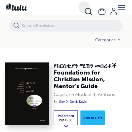
የክርስቲያን ሚሽን መሰረቶች Foundations for Christian Mission, Mentor's
Categories
የክርስቲያን ሚሽን መሰረቶች
Foundations for
Christian Mission,
Mentor's Guide
Capstone Module 4, Amharic
By
Rev. Dr. Don L. Davis
Paperback
Add to Cart
USD 45.00