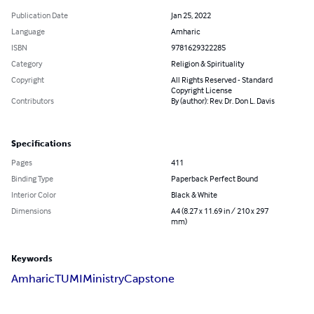
Publication Date
Jan 25, 2022
Language
Amharic
ISBN
9781629322285
Category
Religion & Spirituality
Copyright
All Rights Reserved - Standard
Copyright License
Contributors
By (author): Rev. Dr. Don L. Davis
Specifications
Pages
411
Binding Type
Paperback Perfect Bound
Interior Color
Black & White
Dimensions
A4 (8.27 x 11.69 in / 210 x 297
mm)
Keywords
Amharic
TUMI
Ministry
Capstone