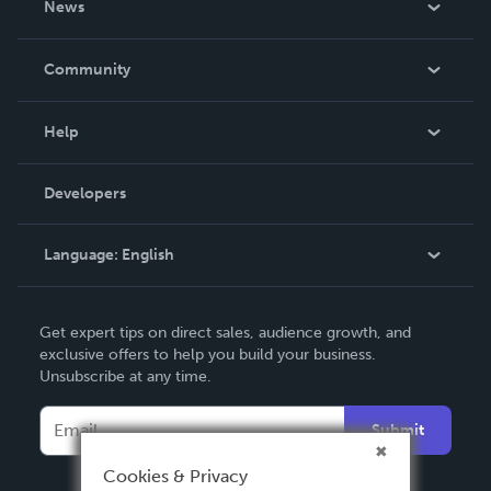
News
Careers
In The News
Community
Events
Blog
Help
Videos
Order Lookup
Developers
Podcast
Knowledge Base
Language:
English
Contact Support
English
Get expert tips on direct sales, audience growth, and
Deutsch
exclusive offers to help you build your business.
Unsubscribe at any time.
Français
Italiano
Submit
Español
Cookies & Privacy