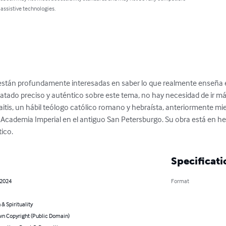
 assistive technologies.
stán profundamente interesadas en saber lo que realmente enseña el
ratado preciso y auténtico sobre este tema, no hay necesidad de ir má
aitis, un hábil teólogo católico romano y hebraísta, anteriormente mi
Academia Imperial en el antiguo San Petersburgo. Su obra está en hebreo
tico.
Specificati
 2024
Format
 & Spirituality
n Copyright (Public Domain)