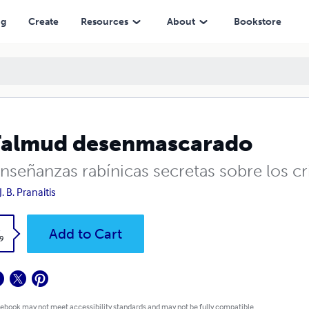
ng
Create
Resources
About
Bookstore
Talmud desenmascarado
nseñanzas rabínicas secretas sobre los cr
J. B. Pranaitis
k
Add to Cart
9
 ebook may not meet accessibility standards and may not be fully compatible