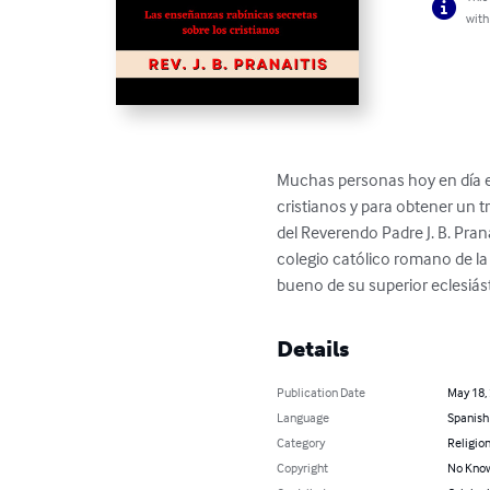
with
Muchas personas hoy en día e
cristianos y para obtener un t
del Reverendo Padre J. B. Pran
colegio católico romano de la 
bueno de su superior eclesiás
Details
Publication Date
May 18,
Language
Spanish
Category
Religion
Copyright
No Know