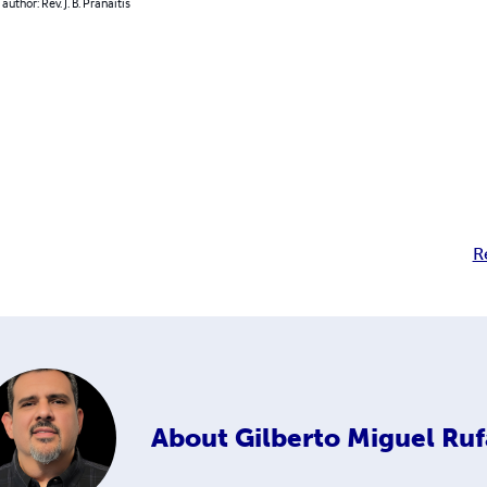
author: Rev. J. B. Pranaitis
R
About
Gilberto Miguel Ruf