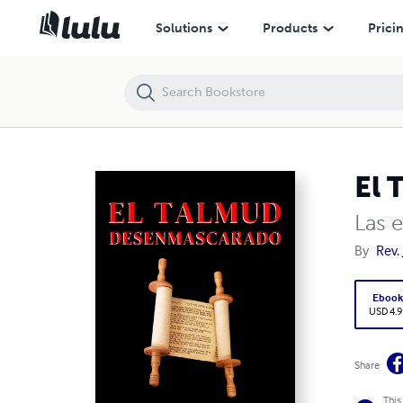
El Talmud desenmascarado
Solutions
Products
Prici
El 
Las e
By
Rev. 
Eboo
USD 4.9
Share
This