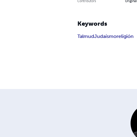
Contributors
Original 
Keywords
Talmud
Judaísmo
religión