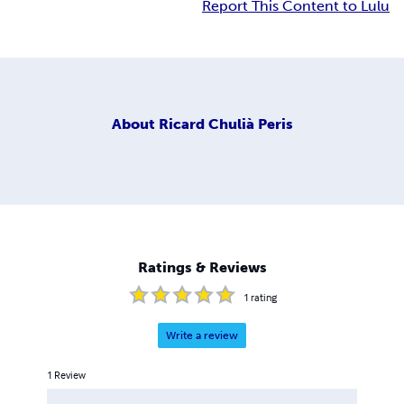
Report This Content to Lulu
About
Ricard Chulià Peris
Ratings & Reviews
1
rating
Write a review
1
Review