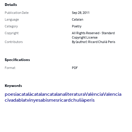
Details
Publication Date
Sep 28, 2011
Language
Catalan
Category
Poetry
Copyright
All Rights Reserved - Standard
Copyright License
Contributors
By (author): Ricard Chulià Peris
Specifications
Format
PDF
Keywords
poesia
català
catalan
catalana
literatura
València
Valencia
civada
blat
vinyes
abismes
ricard
chulià
peris