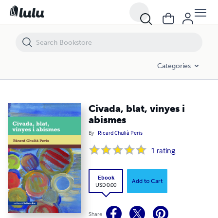
Civada, blat, vinyes i abismes
Categories
Civada, blat, vinyes i
abismes
By
Ricard Chulià Peris
1
rating
Ebook
Add to Cart
USD 0.00
Share