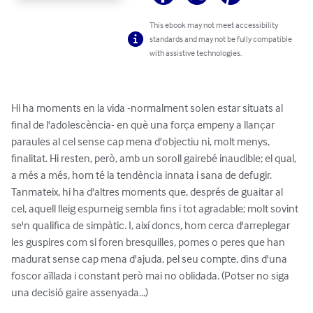
This ebook may not meet accessibility
standards and may not be fully compatible
with assistive technologies.
Hi ha moments en la vida -normalment solen estar situats al 
final de l'adolescència- en què una força empeny a llançar 
paraules al cel sense cap mena d'objectiu ni, molt menys, 
finalitat. Hi resten, però, amb un soroll gairebé inaudible; el qual, 
a més a més, hom té la tendència innata i sana de defugir. 
Tanmateix, hi ha d'altres moments que, després de guaitar al 
cel, aquell lleig espurneig sembla fins i tot agradable; molt sovint 
se'n qualifica de simpàtic. I, així doncs, hom cerca d'arreplegar 
les guspires com si foren bresquilles, pomes o peres que han 
madurat sense cap mena d'ajuda, pel seu compte, dins d'una 
foscor aïllada i constant però mai no oblidada. (Potser no siga 
una decisió gaire assenyada...)