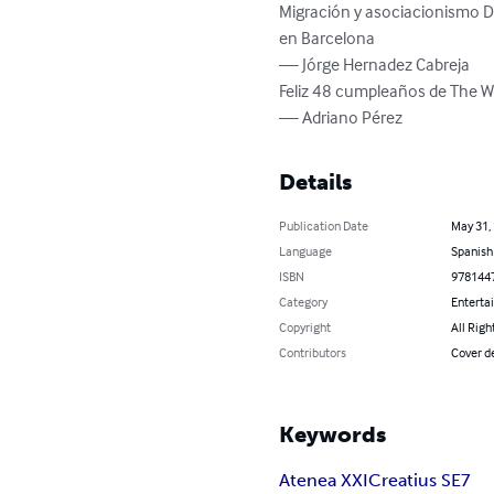
Migración y asociacionismo D
en Barcelona

— Jórge Hernadez Cabreja

Feliz 48 cumpleaños de The Wal
— Adriano Pérez
Details
Publication Date
May 31,
Language
Spanish
ISBN
978144
Category
Enterta
Copyright
All Righ
Contributors
Cover de
Keywords
Atenea XXI
Creatius SE7