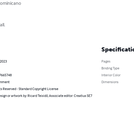
ominicano 

l.

Specificati
 2023
Pages
Binding Type
7665748
Interior Color
inment
Dimensions
ts Reserved - Standard Copyright License
sign or artwork by: Ricard Teixidó, Associate editor: Creatius SE7