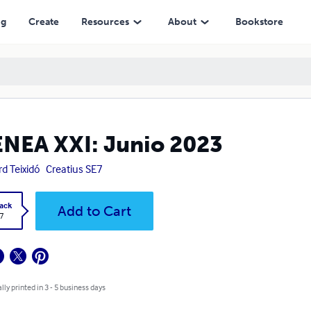
ng
Create
Resources
About
Bookstore
NEA XXI: Junio 2023
rd Teixidó
Creatius SE7
ack
Add to Cart
7
lly printed in 3 - 5 business days