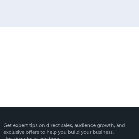
Get expert tips on direct sales, audience growth, and
exclusive offers to help you build your business.
Unsubscribe at any time.