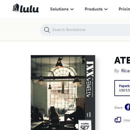
ATENEA XXI: Junio 2023
Solutions
Products
Prici
ATE
By
Rica
Paperb
USD 5.5
Share
Usua