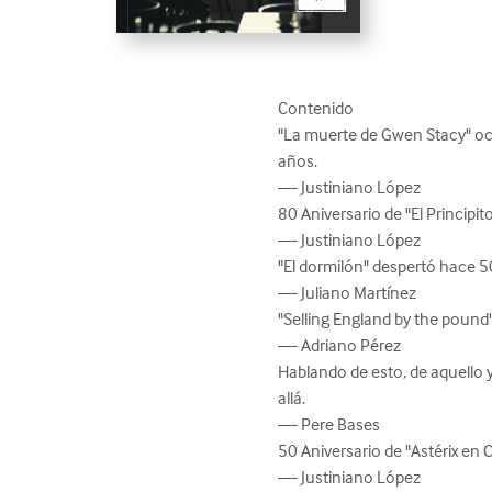
Contenido

"La muerte de Gwen Stacy" ocu
años. 

— Justiniano López

80 Aniversario de "El Principito"
— Justiniano López

"El dormilón" despertó hace 50
— Juliano Martínez

"Selling England by the pound" 
— Adriano Pérez

Hablando de esto, de aquello y
allá.

— Pere Bases

50 Aniversario de "Astérix en C
— Justiniano López
