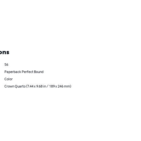
ons
56
Paperback Perfect Bound
Color
Crown Quarto (7.44 x 9.68 in / 189 x 246 mm)