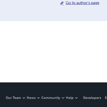
Go to author's page
Our Team
News
Community
Help
Developers
E