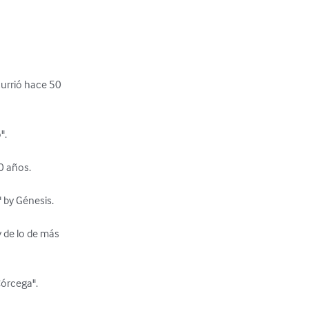
rrió hace 50 

.

 años.

by Génesis. 

 de lo de más 

órcega".
