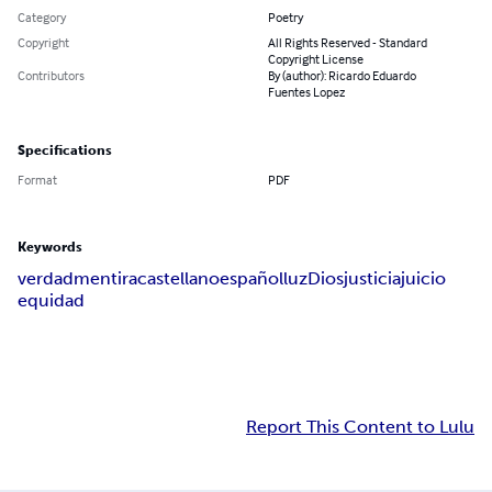
Category
Poetry
Copyright
All Rights Reserved - Standard
Copyright License
Contributors
By (author): Ricardo Eduardo
Fuentes Lopez
Specifications
Format
PDF
Keywords
verdad
mentira
castellano
español
luz
Dios
justicia
juicio
equidad
Report This Content to Lulu