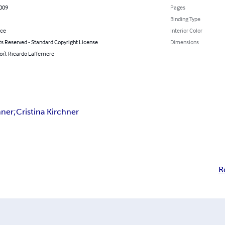
2009
Pages
Binding Type
nce
Interior Color
ts Reserved - Standard Copyright License
Dimensions
or): Ricardo Lafferriere
hner;Cristina Kirchner
R