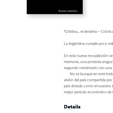
"Cristina... el desierto – Cróni
La Argentina cumple poco más 
En esta nueva recopilación se
memoria, una protesta angusti
segundo centenario con una pe
	No se busque en este trabajo objetividad, porque no la hay. Tampoco hay mentiras. Sí existe el propósito de exponer una 
visión del país compartida po
país dotado como el nuestro e
mejor período económico de nue
Details