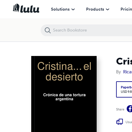
Cristina... el desierto - Crónica de una tortura argentina
Solutions
Products
Prici
Cri
By
Rica
Paperb
USD 9.8
Share
Usua