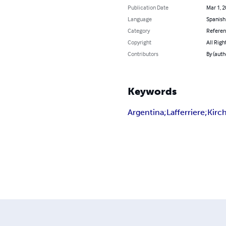
Publication Date
Mar 1, 
Language
Spanish
Category
Refere
Copyright
All Righ
Contributors
By (auth
Keywords
Argentina;Lafferriere;Kirc