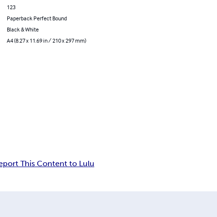
123
Paperback Perfect Bound
Black & White
A4 (8.27 x 11.69 in / 210 x 297 mm)
eport This Content to Lulu