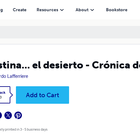
ng
Create
Resources
About
Bookstore
stina... el desierto - Crónica
rdo Lafferriere
ack
Add to Cart
3
lly printed in 3 - 5 business days