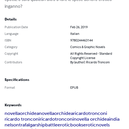
inganno?
Details
Publication Date
Feb 26, 2019
Language
Italian
ISBN
9780244463144
Category
Comics & Graphic Novels
Copyright
All Rights Reserved - Standard
Copyright License
Contributors
By (author): Ricardo Tronconi
Specifications
Format
EPUB
Keywords
novella
orchidea
novellaorchidea
ricardo
tronconi
ricardo tronconi
ricardotronconi
novella orchidea
india
nelson
trafalgar
ship
battle
eroticbooks
eroticnovels