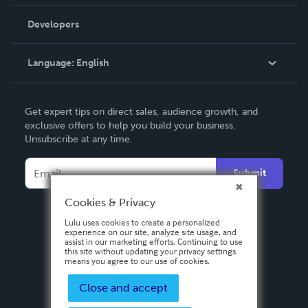
Videos
Order Lookup
Developers
Podcast
Knowledge Base
Language:
English
Contact Support
English
Get expert tips on direct sales, audience growth, and
Deutsch
exclusive offers to help you build your business.
Unsubscribe at any time.
Français
Italiano
Submit
Español
Cookies & Privacy
Lulu uses cookies to create a personalized
experience on our site, analyze site usage, and
assist in our marketing efforts. Continuing to use
this site without updating your privacy settings
means you agree to our use of cookies.
Close and accept