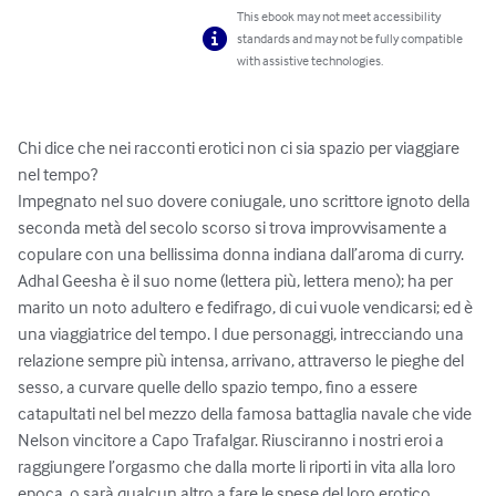
This ebook may not meet accessibility
standards and may not be fully compatible
with assistive technologies.
Chi dice che nei racconti erotici non ci sia spazio per viaggiare 
nel tempo?

Impegnato nel suo dovere coniugale, uno scrittore ignoto della 
seconda metà del secolo scorso si trova improvvisamente a 
copulare con una bellissima donna indiana dall’aroma di curry. 
Adhal Geesha è il suo nome (lettera più, lettera meno); ha per 
marito un noto adultero e fedifrago, di cui vuole vendicarsi; ed è 
una viaggiatrice del tempo. I due personaggi, intrecciando una 
relazione sempre più intensa, arrivano, attraverso le pieghe del 
sesso, a curvare quelle dello spazio tempo, fino a essere 
catapultati nel bel mezzo della famosa battaglia navale che vide 
Nelson vincitore a Capo Trafalgar. Riusciranno i nostri eroi a 
raggiungere l’orgasmo che dalla morte li riporti in vita alla loro 
epoca, o sarà qualcun altro a fare le spese del loro erotico 