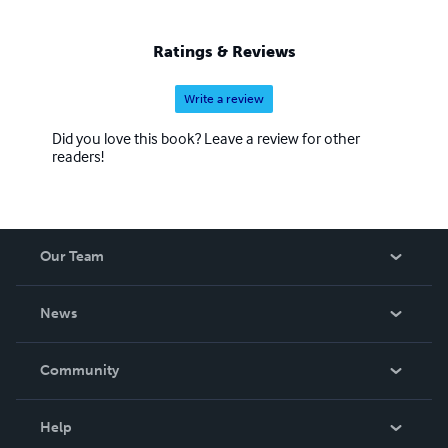
Ratings & Reviews
Write a review
Did you love this book? Leave a review for other
readers!
Our Team
About Us
News
Careers
In The News
Community
Events
Blog
Help