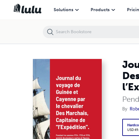
Journal du voyage de Guinée et Cayenne par le chevalier Des Marchais
Solutions
Products
Prici
Jou
Des
l’E
Penda
By
Robe
Hardco
USD 49