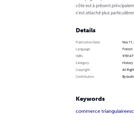
côte est à présent principalem
s’est attaché plus particulière
Details
Publication Date
Nov 11,
Language
French
ISBN
978147
Category
History
Copyright
All Righ
Contributors
By (auth
Keywords
commerce triangulaire
esc