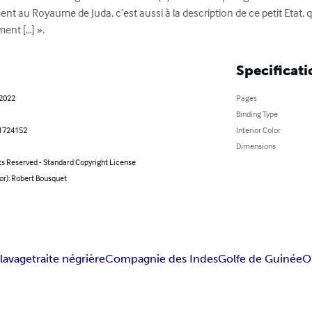
ent au Royaume de Juda, c’est aussi à la description de ce petit Etat, 
ment […] ».
Specificati
 2022
Pages
Binding Type
1724152
Interior Color
Dimensions
ts Reserved - Standard Copyright License
or): Robert Bousquet
lavage
traite négrière
Compagnie des Indes
Golfe de Guinée
O