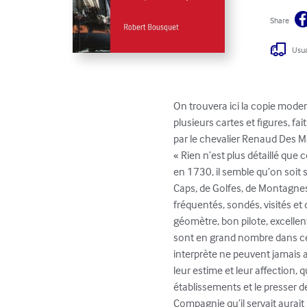
Share
Usua
On trouvera ici la copie moder
plusieurs cartes et figures, f
par le chevalier Renaud Des Ma
« Rien n’est plus détaillé que 
en 1730, il semble qu’on soit s
Caps, de Golfes, de Montagnes, 
fréquentés, sondés, visités et
géomètre, bon pilote, excellent
sont en grand nombre dans ces 
interprète ne peuvent jamais a
leur estime et leur affection, q
établissements et le presser de 
Compagnie qu’il servait aurai