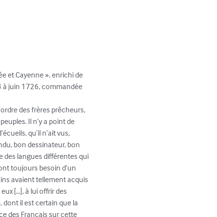
ée et Cayenne », enrichi de 
1724 à juin 1726, commandée 
l’ordre des frères prêcheurs, 
euples. Il n’y a point de 
ueils, qu’il n’ait vus, 
endu, bon dessinateur, bon 
ie des langues différentes qui 
 ont toujours besoin d’un 
ins avaient tellement acquis 
x […], à lui offrir des 
 dont il est certain que la 
e des Français sur cette 