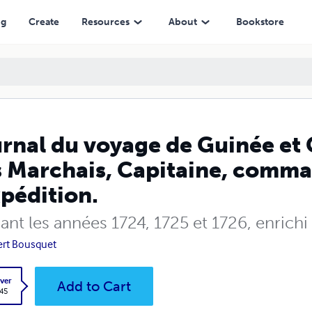
, Capitaine, commandant la frégate l’Expédition.
ng
Create
Resources
About
Bookstore
rnal du voyage de Guinée et 
 Marchais, Capitaine, comma
xpédition.
nt les années 1724, 1725 et 1726, enrichi 
rt Bousquet
ver
Add to Cart
.45