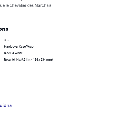
que le chevalier des Marchais 
ons
355
Hardcover Case Wrap
Black & White
Royal (6.14 x 9.21 in / 156 x 234 mm)
uidha