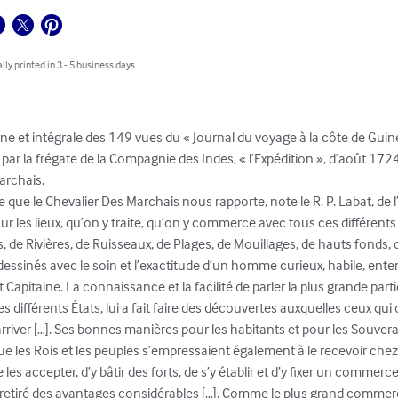
lly printed in 3 - 5 business days
ne et intégrale des 149 vues du « Journal du voyage à la côte de Guin
ait par la frégate de la Compagnie des Indes, « l’Expédition », d’août 
rchais.

ce que le Chevalier Des Marchais nous rapporte, note le R. P. Labat, de 
ur les lieux, qu’on y traite, qu’on y commerce avec tous ces différents p
de Rivières, de Ruisseaux, de Plages, de Mouillages, de hauts fonds, d’éc
 dessinés avec le soin et l’exactitude d’un homme curieux, habile, ent
 Capitaine. La connaissance et la facilité de parler la plus grande part
différents États, lui a fait faire des découvertes auxquelles ceux qui
rriver […]. Ses bonnes manières pour les habitants et pour les Souvera
ue les Rois et les peuples s’empressaient également à le recevoir chez eu
les accepter, d’y bâtir des forts, de s’y établir et d’y fixer un commerce,
t retiré des avantages considérables […]. Comme le plus grand commerc