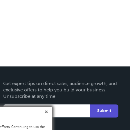
Get expert tips on direct sales, audience growth, and
exclusive offers to help you build your business.
Unsubscribe at any time.
Submit
fforts. Continuing to use this