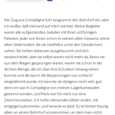
Der Zug aus Compiègne fuhr langsam in den Bahnhof ein, aber 
ich wußte, daß niemand auf mich wartete. Meine Begleiter 
waren alle aufgestanden, beladen mit ihren unförmigen 
Paketen, jeder von ihnen schon in seinem alten Gewand, seiner 
alten Seele isoliert, die sie zweifellos unter den Glasdächern 
sahen. Sie hatten Adressen ausgetauscht und sich 
verabschiedet, aber sie selbst waren nicht mehr da. Bevor sie 
aus dem Wagen gesprungen waren, waren sie schon in der 
dichten Menge, die ich über ihre Schultern hinweg sehen 
konnte und die durch die Absperrungen nur schlecht 
eingedämmt wurde. Ich kannte sie übrigens nicht sehr gut, 
denn ich war in Compiègne von meinen Lagerkameraden 
getrennt worden, und Paris war für mich nur eine 
Zwischenstation. Ich hatte niemanden bitten wollen, mir 
entgegenzukommen, und bereute es jetzt. Es ist immer traurig, 
allein an einem Bahnhof anzukommen, an dem man nicht 