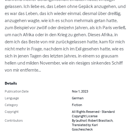
gelassen. Ich liebe es, das Leben ohne Gepäck anzugehen, und 
es war das Leben, das ich wieder einmal, diesmal über dreißig, 
anzugehen wagte, wie ich es schon mehrmals getan hatte, 
zum Beispiel vor zwölf oder dreizehn Jahren, als ich Paris verließ, 
um nach Afrika oder in den Krieg zu gehen. Dieses Afrika, in 
dem ich das Beste von mir zurückgelassen hatte, kam für mich 
nicht mehr in Frage, nachdem ich im Exil gesehen hatte, wie es 
sich in jenen Tagen des letzten Jahres, in einem so grausam 
hellen und milden November, wie ein riesiges sinkendes Schiff 
von mir entfernte...
Details
Publication Date
Nov 1, 2023
Language
German
Category
Fiction
Copyright
All Rights Reserved - Standard
Copyright License
Contributors
By (author): Robert Brasillach,
Translated by: Karl
Goschescheck