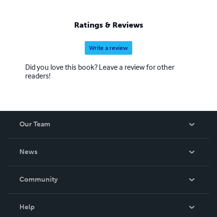
Ratings & Reviews
Write a review
Did you love this book? Leave a review for other
readers!
Our Team
About Us
News
Careers
In The News
Community
Events
Blog
Help