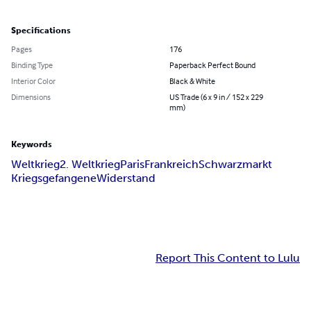
Specifications
Pages
176
Binding Type
Paperback Perfect Bound
Interior Color
Black & White
Dimensions
US Trade (6 x 9 in / 152 x 229
mm)
Keywords
Weltkrieg
2. Weltkrieg
Paris
Frankreich
Schwarzmarkt
Kriegsgefangene
Widerstand
Report This Content to Lulu