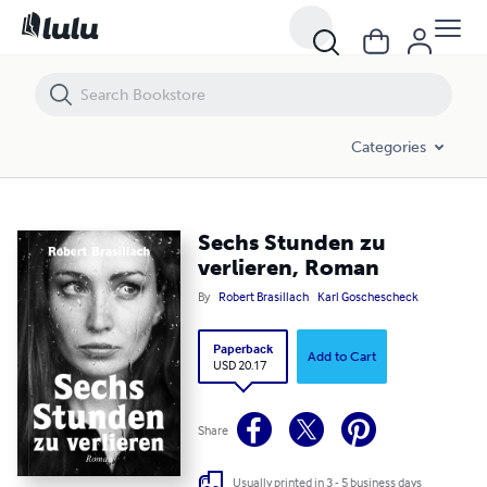
Sechs Stunden zu verlieren, Roman
Categories
Sechs Stunden zu
verlieren, Roman
By
Robert Brasillach
Karl Goschescheck
Paperback
Add to Cart
USD 20.17
Share
Usually printed in 3 - 5 business days