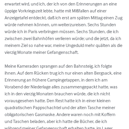
erwartet wird, und ich, der ich von den Erinnerungen an eine 
üppige Vorkriegszeit lebte, hatte mit Mißfallen auf einer 
Anzeigetafel entdeckt, daß ich erst am späten Mittag einen Zug 
würde nehmen können, um weiterzureisen. Sechs Stunden 
würde ich in Paris verbringen müssen. Sechs Stunden, die ich 
zwischen zwei Bahnhöfen verlieren würde; und die jetzt, da ich 
meinem Ziel so nahe war, meine Ungeduld mehr quälten als die 
vierzig Monate meiner Gefangenschaft.

Meine Kameraden sprangen auf den Bahnsteig, ich folgte 
ihnen. Auf dem Rücken trug ich nur einen alten Bergsack, eine 
Erinnerung an frühere Campingetappen, in dem ich am 
Vorabend der Niederlage alles zusammengepackt hatte, was 
ich in den vierzig Monaten brauchen würde, die ich nicht 
vorausgesehen hatte. Den Rest hatte ich in einer kleinen 
quadratischen Pappschachtel und der alten Tasche meiner 
obligatorischen Gasmaske. Andere waren noch mit Koffern 
und Taschen beladen, aber ich hatte die Bücher, die ich 
während meiner Gefangenschaft erhalten hatte, im Lager 