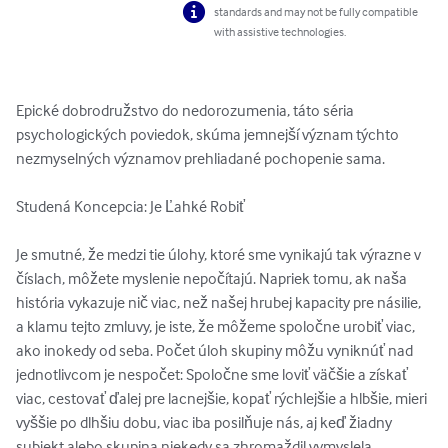
standards and may not be fully compatible
with assistive technologies.
Epické dobrodružstvo do nedorozumenia, táto séria 
psychologických poviedok, skúma jemnejší význam týchto 
nezmyselných významov prehliadané pochopenie sama.

Studená Koncepcia: Je Ľahké Robiť

Je smutné, že medzi tie úlohy, ktoré sme vynikajú tak výrazne v 
číslach, môžete myslenie nepočítajú. Napriek tomu, ak naša 
história vykazuje nič viac, než našej hrubej kapacity pre násilie, 
a klamu tejto zmluvy, je iste, že môžeme spoločne urobiť viac, 
ako inokedy od seba. Počet úloh skupiny môžu vyniknúť nad 
jednotlivcom je nespočet: Spoločne sme loviť väčšie a získať 
viac, cestovať ďalej pre lacnejšie, kopať rýchlejšie a hlbšie, mieri 
vyššie po dlhšiu dobu, viac iba posilňuje nás, aj keď žiadny 
subjekt alebo skupina niekedy sa zhromaždil vymyslela 