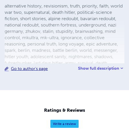
alternative history, revisionism, truth, priority, faith, world
war two, supernatural, death hitler, political-science
fiction, short stories, alpine redoubt, bavarian redoubt,
national redoubt, southern fortress, underground, nazi
germany, zhukov, stalin, stupidity, brainwashing, mind
control, mkultra, mk-ultra, ignorance, collective
reasoning, personal truth, long voyage, epic adventure,
spark, berlin, madness, battle berlin, world, messenger,
hitler youth, adolescent sanity, nightmares, shadows,
fuhrerbunker, last days hitler, army, survival, death,
Show full description
Go to author's page
mortality, reich chancellery, drunk guard, dealing with
death, light aircraft, luftwaffe storch, fieseler, german
aircraft, bavaria, female pilot, female test pilot, hanna
reitsch, adolf hitler, apocalypse, city warfare, conqueror,
conquered, appeasement, fuhrer, nazism, fascism, flight,
babble, ends means, self abuse, prayer, perception,
forgiveness, esp, breakthrough, surrender, slavery,
Ratings & Reviews
holocaust, defensive positions, ration
Write a review