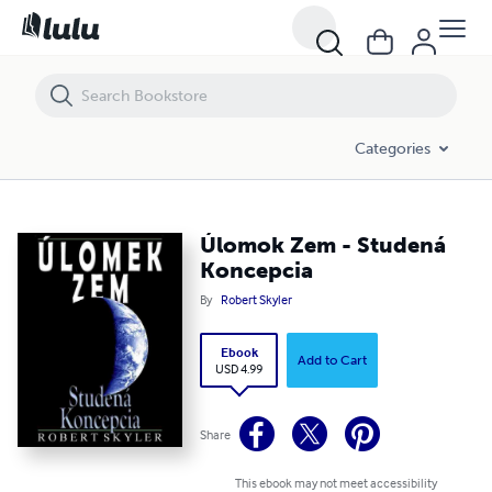
Úlomok Zem - Studená Koncepcia
Categories
Úlomok Zem - Studená
Koncepcia
By
Robert Skyler
Ebook
Add to Cart
USD 4.99
Share
This ebook may not meet accessibility