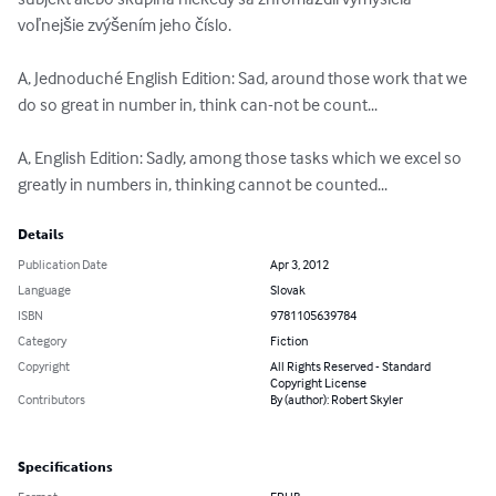
voľnejšie zvýšením jeho číslo.

A, Jednoduché English Edition: Sad, around those work that we 
do so great in number in, think can-not be count...

A, English Edition: Sadly, among those tasks which we excel so 
greatly in numbers in, thinking cannot be counted...
Details
Publication Date
Apr 3, 2012
Language
Slovak
ISBN
9781105639784
Category
Fiction
Copyright
All Rights Reserved - Standard
Copyright License
Contributors
By (author): Robert Skyler
Specifications