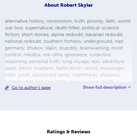
About
Robert Skyler
alternative history, revisionism, truth, priority, faith, world
war two, supernatural, death hitler, political-science
fiction, short stories, alpine redoubt, bavarian redoubt,
national redoubt, southern fortress, underground, nazi
germany, zhukov, stalin, stupidity, brainwashing, mind
control, mkultra, mk-ultra, ignorance, collective
reasoning, personal truth, long voyage, epic adventure,
spark, berlin, madness, battle berlin, world, messenger,
hitler youth, adolescent sanity, nightmares, shadows,
fuhrerbunker, last days hitler, army, survival, death,
Show full description
Go to author's page
mortality, reich chancellery, drunk guard, dealing with
death, light aircraft, luftwaffe storch, fieseler, german
aircraft, bavaria, female pilot, female test pilot, hanna
reitsch, adolf hitler, apocalypse, city warfare, conqueror,
conquered, appeasement, fuhrer, nazism, fascism, flight,
babble, ends means, self abuse, prayer, perception,
forgiveness, esp, breakthrough, surrender, slavery,
Ratings & Reviews
holocaust, defensive positions, ration