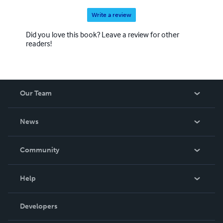
Write a review
Did you love this book? Leave a review for other
readers!
Our Team
About Us
News
Careers
In The News
Community
Events
Blog
Help
Videos
Order Lookup
Developers
Podcast
Knowledge Base