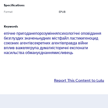
Specifications
Format
EPUB
Keywords
епічне пригода
непорозуміння
психологічні оповідання
безглуздих значень
нудних міст
файл ластики
геноцид
союзних агентів
секретних агентів
правда війни
вплив важеля
група думати
історичні експонати
насильства обману
єднання
мисливець
Report This Content to Lulu