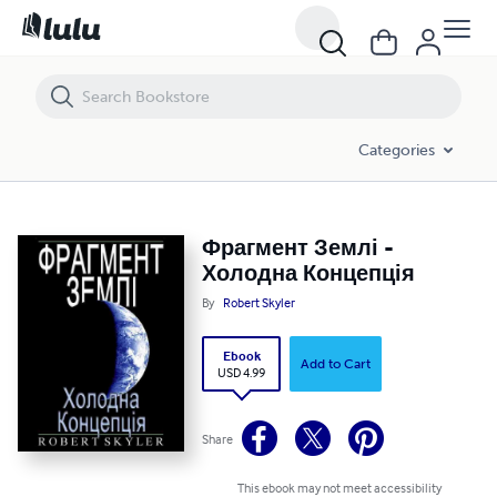
Фрагмент Землі - Холодна Концепція
Categories
Фрагмент Землі -
Холодна Концепція
By
Robert Skyler
Ebook
Add to Cart
USD 4.99
Share
This ebook may not meet accessibility