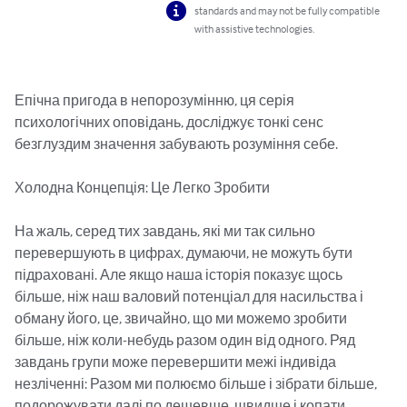
standards and may not be fully compatible
with assistive technologies.
Епічна пригода в непорозумінню, ця серія 
психологічних оповідань, досліджує тонкі сенс 
безглуздим значення забувають розуміння себе.

Холодна Концепція: Це Легко Зробити

На жаль, серед тих завдань, які ми так сильно 
перевершують в цифрах, думаючи, не можуть бути 
підраховані. Але якщо наша історія показує щось 
більше, ніж наш валовий потенціал для насильства і 
обману його, це, звичайно, що ми можемо зробити 
більше, ніж коли-небудь разом один від одного. Ряд 
завдань групи може перевершити межі індивіда 
незліченні: Разом ми полюємо більше і зібрати більше, 
подорожувати далі по дешевше, швидше і копати 