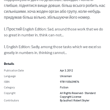
глибше, піднятися вище довше, більш всього робить нас 
сильнішими, хоча жоден орган або групу, коли-небудь 
придумав більш вільно, збільшуючи його номер.

І, Простий English Edition: Sad, around those work that we do 
so great in number in, think can-not...

І, English Edition: Sadly, among those tasks which we excel so 
greatly in numbers in, thinking cannot...
Details
Publication Date
Apr 3, 2012
Language
Ukrainian
ISBN
9781105639876
Category
Fiction
Copyright
All Rights Reserved - Standard
Copyright License
Contributors
By (author): Robert Skyler