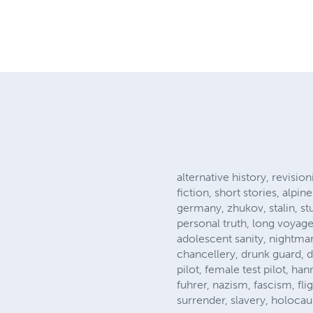
alternative history, revision
fiction, short stories, alp
germany, zhukov, stalin, st
personal truth, long voyage
adolescent sanity, nightmare
chancellery, drunk guard, de
pilot, female test pilot, h
fuhrer, nazism, fascism, fl
surrender, slavery, holocaus