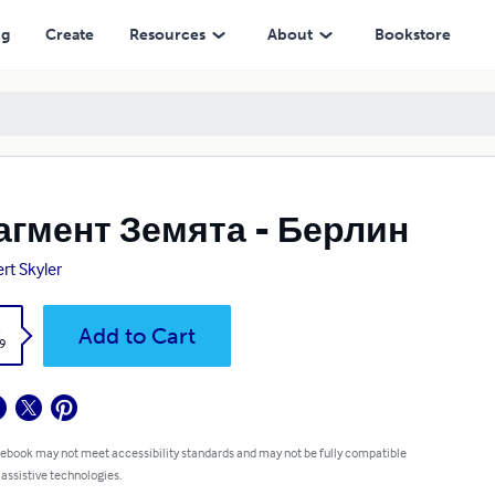
ng
Create
Resources
About
Bookstore
гмент Земята - Берлин
rt Skyler
k
Add to Cart
9
 ebook may not meet accessibility standards and may not be fully compatible
 assistive technologies.