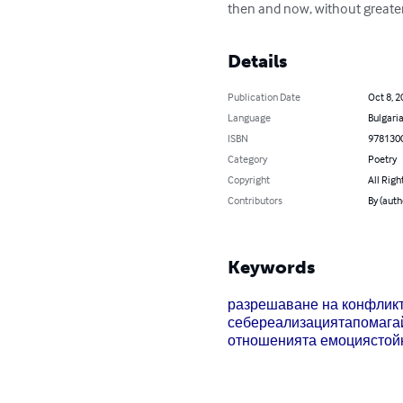
then and now, without greater 
Details
Publication Date
Oct 8, 2
Language
Bulgari
ISBN
978130
Category
Poetry
Copyright
All Righ
Contributors
By (auth
Keywords
разрешаване на конфлик
себереализацията
помага
отношенията емоция
стой