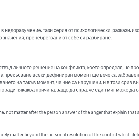
в недоразумение, тази серия от психологически, разкази, из
 значения, пренебрегвани от себе си разбиране.

отвъд личното решение на конфликта, което определя, че про
яма прекъсване всеки дефиниран момент ще вече са забравени,
зването на такъв момент, че ние са нарушени, и в този срив 
 поради някаква причина, защо да спра, че един миг може да 
me, not matter after the person answer of the anger that explain that
rarely matter beyond the personal resolution of the conflict which de