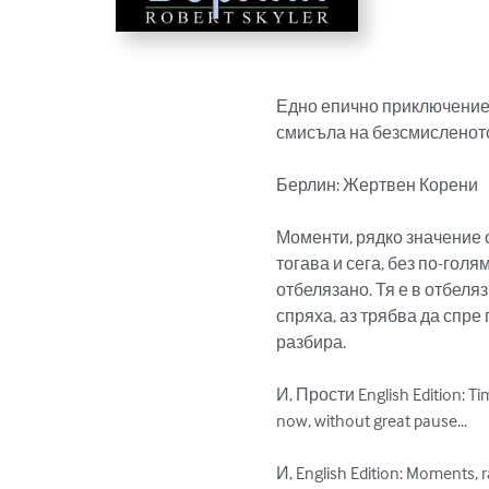
Едно епично приключение 
смисъла на безсмисленото
Берлин: Жертвен Корени

Моменти, рядко значение 
тогава и сега, без по-гол
отбелязано. Тя е в отбеля
спряха, аз трябва да спре
разбира.

И, Прости English Edition: Ti
now, without great pause...

И, English Edition: Moments, 