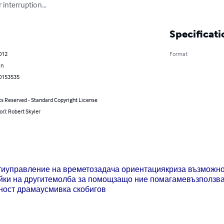
interruption...
Specificati
012
Format
an
0153535
ts Reserved - Standard Copyright License
or): Robert Skyler
ти
управление на времето
задача ориентация
криза възможн
йки на другите
молба за помощ
защо ние помагаме
възползв
ност драма
усмивка скоби
гов