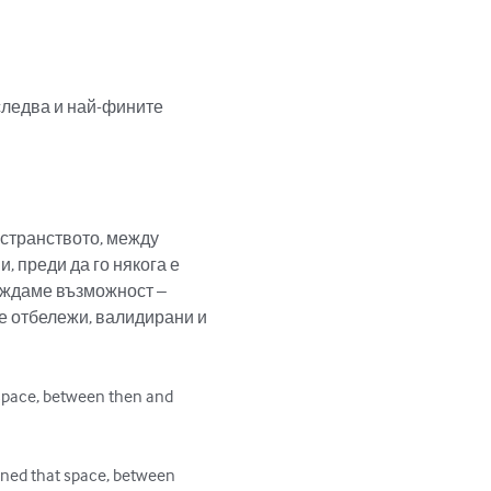
следва и най-фините 
странството, между 
 преди да го някога е 
виждаме възможност – 
се отбележи, валидирани и 
 space, between then and 
fined that space, between 