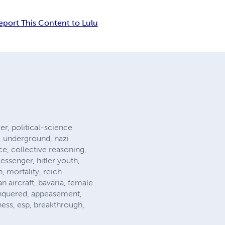
eport This Content to Lulu
ler, political-science
s, underground, nazi
ce, collective reasoning,
essenger, hitler youth,
, mortality, reich
an aircraft, bavaria, female
 conquered, appeasement,
eness, esp, breakthrough,