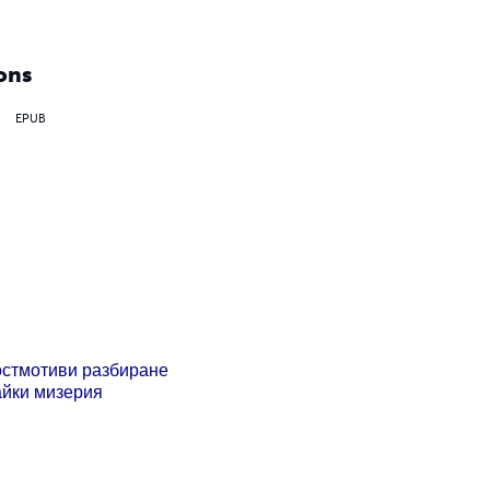
ons
EPUB
ост
мотиви разбиране
айки мизерия