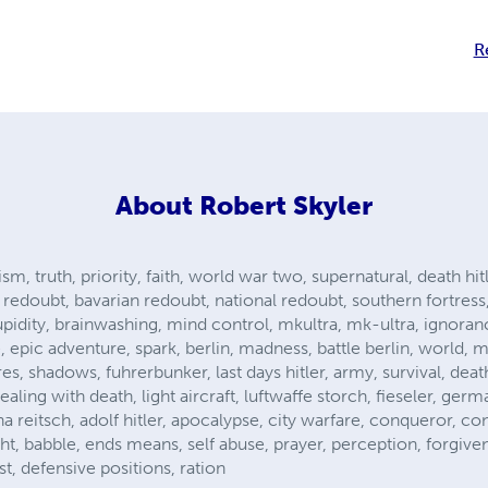
R
About
Robert Skyler
ism, truth, priority, faith, world war two, supernatural, death hit
ine redoubt, bavarian redoubt, national redoubt, southern fortres
upidity, brainwashing, mind control, mkultra, mk-ultra, ignoran
, epic adventure, spark, berlin, madness, battle berlin, world, m
s, shadows, fuhrerbunker, last days hitler, army, survival, death
aling with death, light aircraft, luftwaffe storch, fieseler, germ
anna reitsch, adolf hitler, apocalypse, city warfare, conqueror,
ight, babble, ends means, self abuse, prayer, perception, forgiv
t, defensive positions, ration