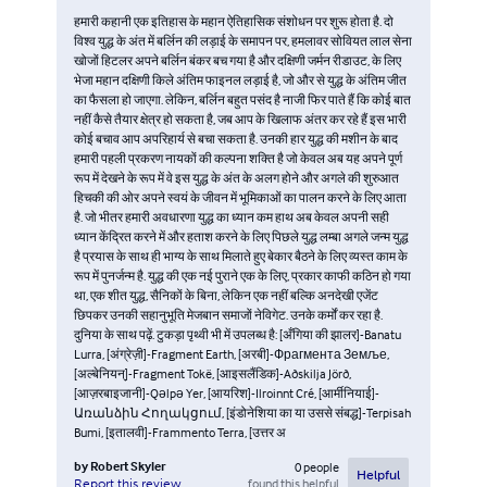
हमारी कहानी एक इतिहास के महान ऐतिहासिक संशोधन पर शुरू होता है. दो
विश्व युद्ध के अंत में बर्लिन की लड़ाई के समापन पर, हमलावर सोवियत लाल सेना
खोजों हिटलर अपने बर्लिन बंकर बच गया है और दक्षिणी जर्मन रीडाउट, के लिए
भेजा महान दक्षिणी किले अंतिम फाइनल लड़ाई है, जो और से युद्ध के अंतिम जीत
का फैसला हो जाएगा. लेकिन, बर्लिन बहुत पसंद है नाजी फिर पाते हैं कि कोई बात
नहीं कैसे तैयार क्षेत्र हो सकता है, जब आप के खिलाफ अंतर कर रहे हैं इस भारी
कोई बचाव आप अपरिहार्य से बचा सकता है. उनकी हार युद्ध की मशीन के बाद
हमारी पहली प्रकरण नायकों की कल्पना शक्ति है जो केवल अब यह अपने पूर्ण
रूप में देखने के रूप में वे इस युद्ध के अंत के अलग होने और अगले की शुरुआत
हिचकी की ओर अपने स्वयं के जीवन में भूमिकाओं का पालन करने के लिए आता
है. जो भीतर हमारी अवधारणा युद्ध का ध्यान कम हाथ अब केवल अपनी सही
ध्यान केंद्रित करने में और हताश करने के लिए पिछले युद्ध लम्बा अगले जन्म युद्ध
है प्रयास के साथ ही भाग्य के साथ मिलाते हुए बेकार बैठने के लिए व्यस्त काम के
रूप में पुनर्जन्म है. युद्ध की एक नई पुराने एक के लिए, प्रकार काफी कठिन हो गया
था, एक शीत युद्ध, सैनिकों के बिना, लेकिन एक नहीं बल्कि अनदेखी एजेंट
छिपकर उनकी सहानुभूति मेजबान समाजों नेविगेट. उनके कर्मों कर रहा है.
दुनिया के साथ पढ़ें. टुकड़ा पृथ्वी भी में उपलब्ध है: [अँगिया की झालर]-Banatu
Lurra, [अंग्रेज़ी]-Fragment Earth, [अरबी]-Фрагмента Земље,
[अल्बेनियन्]-Fragment Tokë, [आइसलैंडिक]-Aðskilja Jörð,
[आज़रबाइजानी]-Qəlpə Yer, [आयरिश]-Ilroinnt Cré, [आर्मीनियाई]-
Առանձին Հողակցում, [इंडोनेशिया का या उससे संबद्ध]-Terpisah
Bumi, [इतालवी]-Frammento Terra, [उत्तर अ
by
Robert Skyler
0
people
Helpful
found this helpful
Report this review