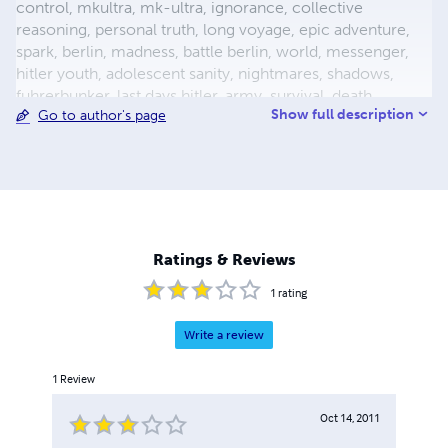
control, mkultra, mk-ultra, ignorance, collective
reasoning, personal truth, long voyage, epic adventure,
spark, berlin, madness, battle berlin, world, messenger,
hitler youth, adolescent sanity, nightmares, shadows,
fuhrerbunker, last days hitler, army, survival, death,
Show full description
Go to author's page
mortality, reich chancellery, drunk guard, dealing with
death, light aircraft, luftwaffe storch, fieseler, german
aircraft, bavaria, female pilot, female test pilot, hanna
reitsch, adolf hitler, apocalypse, city warfare, conqueror,
conquered, appeasement, fuhrer, nazism, fascism, flight,
babble, ends means, self abuse, prayer, perception,
forgiveness, esp, breakthrough, surrender, slavery,
Ratings & Reviews
holocaust, defensive positions, ration
1
rating
Write a review
1
Review
Oct 14, 2011