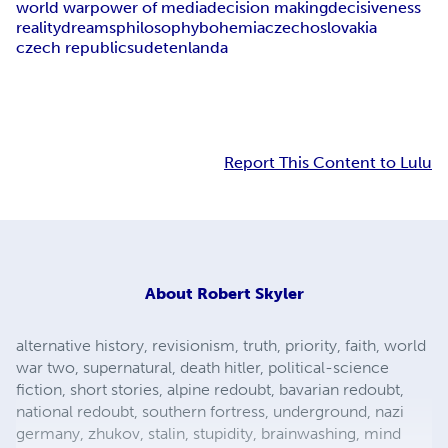
world war
power of media
decision making
decisiveness
reality
dreams
philosophy
bohemia
czechoslovakia
czech republic
sudetenland
a
Report This Content to Lulu
About
Robert Skyler
alternative history, revisionism, truth, priority, faith, world
war two, supernatural, death hitler, political-science
fiction, short stories, alpine redoubt, bavarian redoubt,
national redoubt, southern fortress, underground, nazi
germany, zhukov, stalin, stupidity, brainwashing, mind