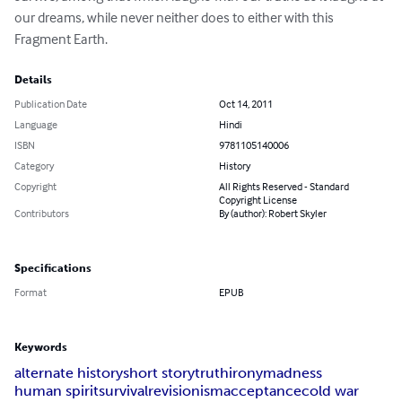
our dreams, while never neither does to either with this 
Fragment Earth.
Details
Publication Date
Oct 14, 2011
Language
Hindi
ISBN
9781105140006
Category
History
Copyright
All Rights Reserved - Standard
Copyright License
Contributors
By (author): Robert Skyler
Specifications
Format
EPUB
Keywords
alternate history
short story
truth
irony
madness
human spirit
survival
revisionism
acceptance
cold war