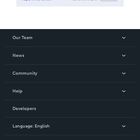
Our Team
About Us
News
Careers
In The News
Community
Events
Blog
Help
Videos
Order Lookup
Developers
Podcast
Knowledge Base
Language:
English
Contact Support