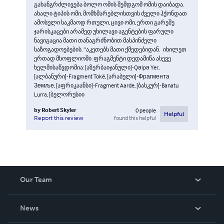
გახანგრძლივება ბოლო ომის შემდგომ ომის დაიბადა.
ახალი ტიპის ომი, მომხმარებლისთვის ძველი ჰქონდათ
ამოსული საკმაოდ რთული, ცივი ომი, ერთი გარეშე
ჯარისკაცები არამედ უხილავი აგენტების ფარული
ნავიგაცია მათი თანაგრძნობით მასპინძელი
საზოგადოებების. “აკეთებს მათი ქმედებიდან. იხილეთ
ერთად მსოფლიოში. ფრაგმენტი დედამიწა ასევე
ხელმისაწვდომია: [აზერბაიჯანული]-Qəlpə Yer,
[ალბანური]-Fragment Tokë, [არაბული]-Фрагмента
Земље, [აფრიკაანსი]-Fragment Aarde, [ბასკურ]-Banatu
Lurra, [ბელორუსიი
by
Robert Skyler
0
people
Helpful
found this helpful
Report this review
Our Team
About Us
News
Careers