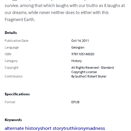
survive, among that which laughs with our truths as it laughs at 
our dreams, while never neither does to either with this 
Fragment Earth.
Details
Publication Date
Oct 14, 2011
Language
Georgian
ISBN
9781105140020
Category
History
Copyright
All Rights Reserved - Standard
Copyright License
Contributors
By (author): Robert Skyler
Specifications
Format
EPUB
Keywords
alternate history
short story
truth
irony
madness