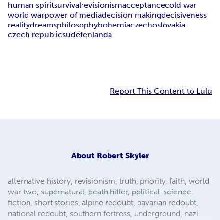
human spirit
survival
revisionism
acceptance
cold war
world war
power of media
decision making
decisiveness
reality
dreams
philosophy
bohemia
czechoslovakia
czech republic
sudetenland
a
Report This Content to Lulu
About
Robert Skyler
alternative history, revisionism, truth, priority, faith, world
war two, supernatural, death hitler, political-science
fiction, short stories, alpine redoubt, bavarian redoubt,
national redoubt, southern fortress, underground, nazi