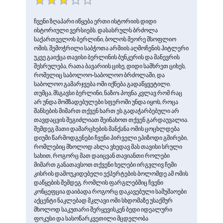
ჩვენი ზღაპარი იწყება ერთი ისტორიის დიდი
ისტორიული ვერსიებს. დასასრულს ბრძოლა
საქართველოს ბერლინი, ბოლოს მეორე მსოფლიო
ომის, შემოჭრილი საბჭოთა არმიის აღმოჩენის ჰიტლერი
უკვე გაიქცა თავისი ბერლინის ბუნკერის და მანევრის
შესრულება, რათა ბავარიის ციხე, დიდი სამხრეთ ციხეს,
რომელიც საბოლოო-საბოლოო ბრძოლაში, და
საბოლოო გამარჯვება ომი იქნება გადაწყვეტილი.
თუმცა, მსგავსი ბერლინი, ნაზი's პოვნა კვლავ რომ რაც
არ უნდა მომზადებულები სფეროში უნდა იყოს, როცა
შანსების მიმართ თქვენ ხართ ეს გადაჭარბებული არ
თავდაცვის შეგიძლიათ შეინახოთ თქვენ გარდაუვალია.
შემდეგ მათი დამარცხების მანქანა ომის ცოცხლდება
დიუმი წარმოდგენები ჩვენი პირველი ეპიზოდი გმირები,
რომლებიც მხოლოდ ახლა ვხედავ მას თავისი სრული
სახით, როგორც მათ დაიცვან თავიანთი როლები
მიმართ განათავსოთ თქვენი ხელები ირგვლივ ჩემი
კისრის დამოუკიდებელი ექპერტების ბოლომდე ამ ომის
დაწყების შემდეგ. რომლის ფარგლებშიც ჩვენი
კონცეფცია დაიბადა როგორც დაკავებული სამუშაოები
აქცენტი ნაკლებად მკლავი ომი სხდომაზე უსაქმურ
მხოლოდ საკუთარი შერყევისკენ ბედი იდეალური
ფოკუსი და სასოწარკვეთილი მცდელობა