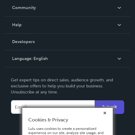
In The News
Community
Events
Blog
Help
Videos
Order Lookup
Developers
Podcast
Knowledge Base
Language:
English
Contact Support
English
Get expert tips on direct sales, audience growth, and
Deutsch
exclusive offers to help you build your business.
Unsubscribe at any time.
Français
Italiano
Submit
Español
Cookies & Privacy
Lulu uses cookies to create a personalized
experience on our site, analyze site usage, and