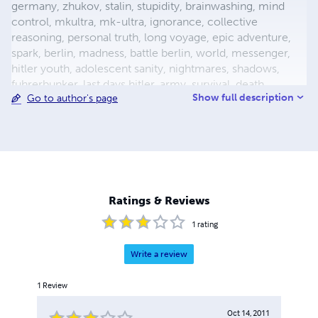
germany, zhukov, stalin, stupidity, brainwashing, mind
control, mkultra, mk-ultra, ignorance, collective
reasoning, personal truth, long voyage, epic adventure,
spark, berlin, madness, battle berlin, world, messenger,
hitler youth, adolescent sanity, nightmares, shadows,
fuhrerbunker, last days hitler, army, survival, death,
Show full description
Go to author's page
mortality, reich chancellery, drunk guard, dealing with
death, light aircraft, luftwaffe storch, fieseler, german
aircraft, bavaria, female pilot, female test pilot, hanna
reitsch, adolf hitler, apocalypse, city warfare, conqueror,
conquered, appeasement, fuhrer, nazism, fascism, flight,
babble, ends means, self abuse, prayer, perception,
forgiveness, esp, breakthrough, surrender, slavery,
Ratings & Reviews
holocaust, defensive positions, ration
1
rating
Write a review
1
Review
Oct 14, 2011