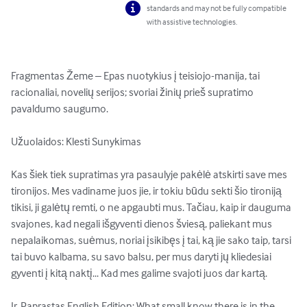
standards and may not be fully compatible
with assistive technologies.
Fragmentas Žeme – Epas nuotykius į teisiojo-manija, tai 
racionaliai, novelių serijos; svoriai žinių prieš supratimo 
pavaldumo saugumo.

Užuolaidos: Klesti Sunykimas

Kas šiek tiek supratimas yra pasaulyje pakėlė atskirti save mes 
tironijos. Mes vadiname juos jie, ir tokiu būdu sekti šio tironiją 
tikisi, ji galėtų remti, o ne apgaubti mus. Tačiau, kaip ir dauguma 
svajones, kad negali išgyventi dienos šviesą, paliekant mus 
nepalaikomas, suėmus, noriai įsikibęs į tai, ką jie sako taip, tarsi 
tai buvo kalbama, su savo balsu, per mus daryti jų kliedesiai 
gyventi į kitą naktį... Kad mes galime svajoti juos dar kartą.

Ir, Paprastas English Edition: What small know there is in the 