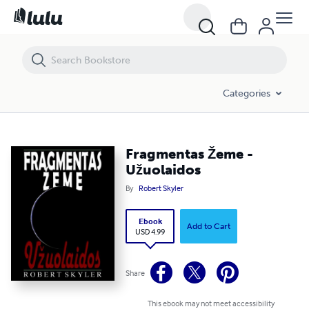
Fragmentas Žeme - Užuolaidos
Categories
Fragmentas Žeme -
Užuolaidos
By
Robert Skyler
Ebook
Add to Cart
USD 4.99
Share
This ebook may not meet accessibility