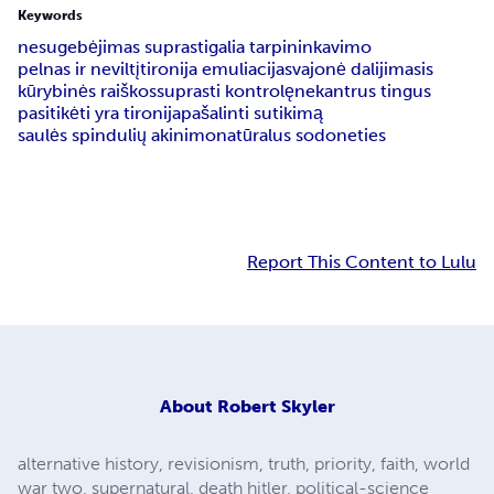
Keywords
nesugebėjimas suprasti
galia tarpininkavimo
pelnas ir neviltį
tironija emuliacija
svajonė dalijimasis
kūrybinės raiškos
suprasti kontrolę
nekantrus tingus
pasitikėti yra tironija
pašalinti sutikimą
saulės spindulių akinimo
natūralus sodo
neties
Report This Content to Lulu
About
Robert Skyler
alternative history, revisionism, truth, priority, faith, world
war two, supernatural, death hitler, political-science