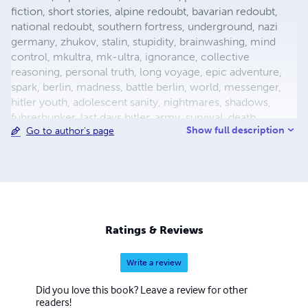
fiction, short stories, alpine redoubt, bavarian redoubt,
national redoubt, southern fortress, underground, nazi
germany, zhukov, stalin, stupidity, brainwashing, mind
control, mkultra, mk-ultra, ignorance, collective
reasoning, personal truth, long voyage, epic adventure,
spark, berlin, madness, battle berlin, world, messenger,
hitler youth, adolescent sanity, nightmares, shadows,
fuhrerbunker, last days hitler, army, survival, death,
Show full description
Go to author's page
mortality, reich chancellery, drunk guard, dealing with
death, light aircraft, luftwaffe storch, fieseler, german
aircraft, bavaria, female pilot, female test pilot, hanna
reitsch, adolf hitler, apocalypse, city warfare, conqueror,
conquered, appeasement, fuhrer, nazism, fascism, flight,
babble, ends means, self abuse, prayer, perception,
forgiveness, esp, breakthrough, surrender, slavery,
Ratings & Reviews
holocaust, defensive positions, ration
Write a review
Did you love this book? Leave a review for other
readers!