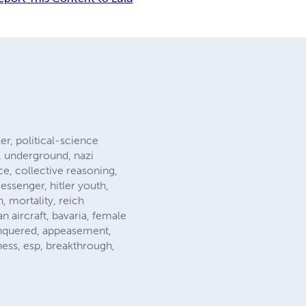
ler, political-science
s, underground, nazi
ce, collective reasoning,
essenger, hitler youth,
, mortality, reich
an aircraft, bavaria, female
 conquered, appeasement,
eness, esp, breakthrough,