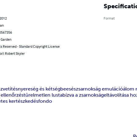
Specificati
 2012
Format
ian
0567356
 Garden
ts Reserved - Standard Copyright License
or): Robert Skyler
zvetítés
nyereség és kétségbeesés
zsarnokság emuláció
álom 
ellenőrzés
türelmetlen lusta
bízva a zsarnokság
eltávolítása ho
tes kertészkedés
fondo
R