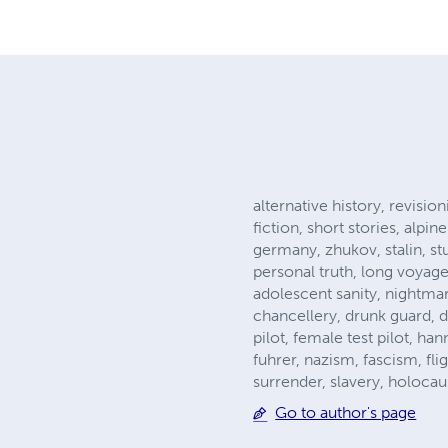
alternative history, revision
fiction, short stories, alp
germany, zhukov, stalin, st
personal truth, long voyage
adolescent sanity, nightmare
chancellery, drunk guard, de
pilot, female test pilot, h
fuhrer, nazism, fascism, fl
surrender, slavery, holocaus
Go to author's page