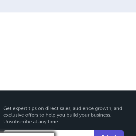
Get expert tips on direct sales, audience growth, and
exclusive offers to help you build your business.
Unsubscribe at any time.