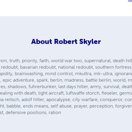
About
Robert Skyler
ism, truth, priority, faith, world war two, supernatural, death hit
ine redoubt, bavarian redoubt, national redoubt, southern fortres
upidity, brainwashing, mind control, mkultra, mk-ultra, ignoran
, epic adventure, spark, berlin, madness, battle berlin, world, m
s, shadows, fuhrerbunker, last days hitler, army, survival, death
aling with death, light aircraft, luftwaffe storch, fieseler, germ
anna reitsch, adolf hitler, apocalypse, city warfare, conqueror,
ight, babble, ends means, self abuse, prayer, perception, forgiv
t, defensive positions, ration