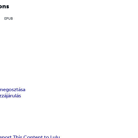
ons
EPUB
megosztása
zzájárulás
eport This Content to Lulu