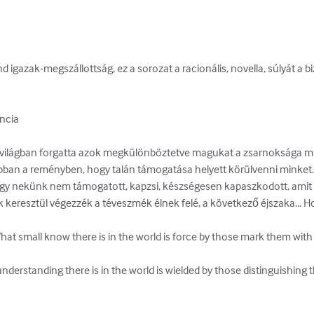
d igazak-megszállottság, ez a sorozat a racionális, novella, súlyát a b
cia

 világban forgatta azok megkülönböztetve magukat a zsarnoksága mi. 
ban a reményben, hogy talán támogatása helyett körülvenni minket. 
, így nekünk nem támogatott, kapzsi, készségesen kapaszkodott, amit
unk keresztül végezzék a téveszmék élnek felé, a következő éjszaka... Ho
hat small know there is in the world is force by those mark them with th
e understanding there is in the world is wielded by those distinguishing