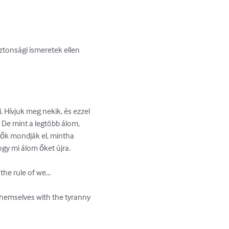
iztonsági ismeretek ellen 
Hívjuk meg nekik, és ezzel 
De mint a legtöbb álom, 
 ők mondják el, mintha 
gy mi álom őket újra.

e rule of we...

 themselves with the tyranny 