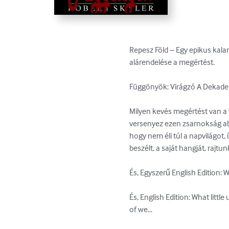
Repesz Föld – Egy epikus kalan
alárendelése a megértést.

Függönyök: Virágzó A Dekaden
Milyen kevés megértést van a
versenyez ezen zsarnokság ab
hogy nem éli túl a napvilágot
beszélt, a saját hangját, rajt
És, Egyszerű English Edition: W
És, English Edition: What littl
of we...