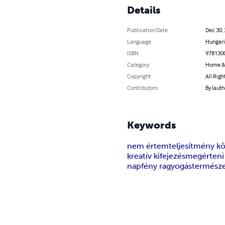
Details
Publication Date
Dec 30,
Language
Hungar
ISBN
978130
Category
Home &
Copyright
All Righ
Contributors
By (auth
Keywords
nem értem
teljesítmény kö
kreatív kifejezés
megérteni 
napfény ragyogás
természe