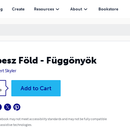
ng
Create
Resources
About
Bookstore
esz Föld - Függönyök
rt Skyler
k
Add to Cart
9
 ebook may not meet accessibility standards and may not be fully compatible
 assistive technologies.