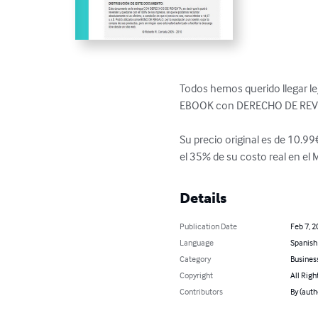
Todos hemos querido llegar lej
EBOOK con DERECHO DE REVE
Su precio original es de 10.99
el 35% de su costo real en el
Details
Publication Date
Feb 7, 2
Language
Spanish
Category
Busines
Copyright
All Righ
Contributors
By (auth