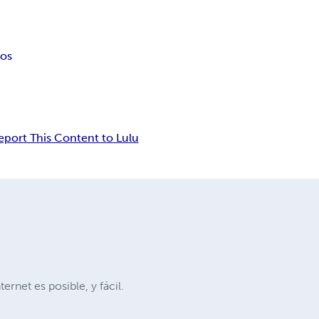
dos
eport This Content to Lulu
rnet es posible, y fácil.