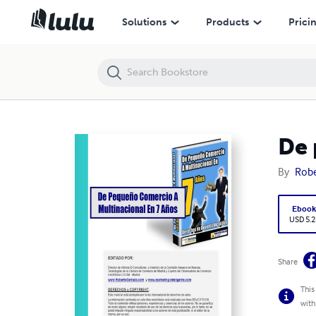
De pequeño comercio a Multinacional en 7 años
Solutions
Products
Prici
De 
By
Robe
Eboo
USD 5.2
Share
This
with