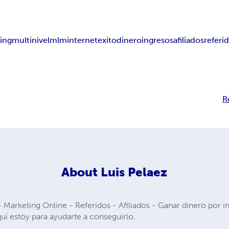
ing
multinivel
mlm
internet
exito
dinero
ingresos
afiliados
referi
R
About
Luis Pelaez
Marketing Online - Referidos - Afiliados - Ganar dinero por inte
quí estoy para ayudarte a conseguirlo.