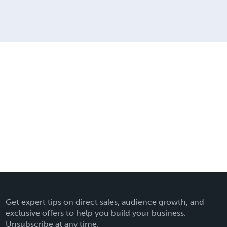
Get expert tips on direct sales, audience growth, and
exclusive offers to help you build your business.
Unsubscribe at any time.