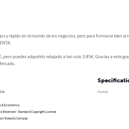
os y rápido en el mundo de los negocios, pero para formarse bien al r
NTA. 

€, pero puedes adquirirlo rebajado a tan solo 3.85€. Gracias a este gr
 Mercado.
Specificati
014
Format
s & Economics
ts Reserved - Standard Copyright License
or): Roberto Cerrada