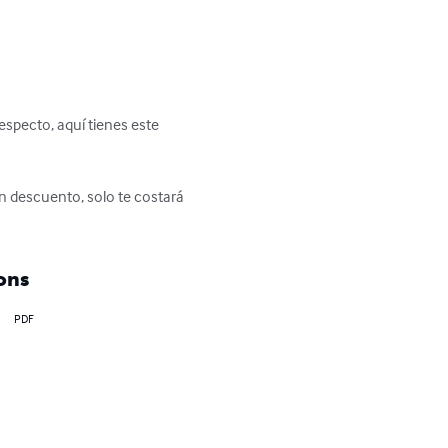
especto, aquí tienes este 
an descuento, solo te costará 
ons
PDF