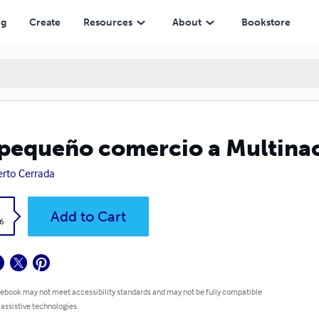
ng
Create
Resources
About
Bookstore
pequeño comercio a Multinac
rto Cerrada
k
Add to Cart
6
 ebook may not meet accessibility standards and may not be fully compatible
 assistive technologies.