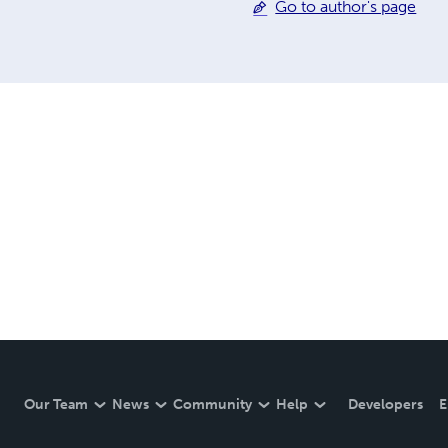
Go to author's page
Our Team
News
Community
Help
Developers
E